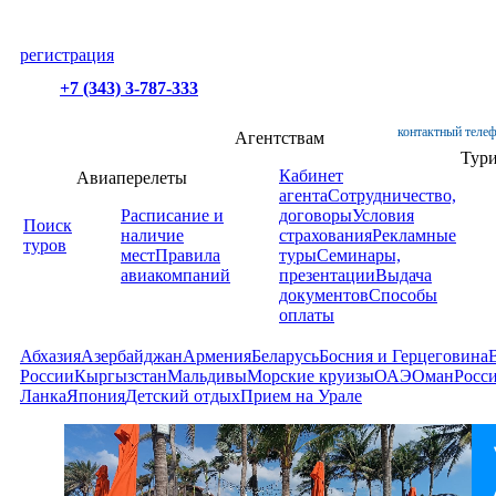
регистрация
+7 (343) 3-787-333
контактный телеф
Агентствам
Тур
Кабинет
Авиаперелеты
агента
Сотрудничество,
Расписание и
договоры
Условия
Поиск
наличие
страхования
Рекламные
туров
мест
Правила
туры
Семинары,
авиакомпаний
презентации
Выдача
документов
Способы
оплаты
Абхазия
Азербайджан
Армения
Беларусь
Босния и Герцеговина
России
Кыргызстан
Мальдивы
Морские круизы
ОАЭ
Оман
Росс
Ланка
Япония
Детский отдых
Прием на Урале