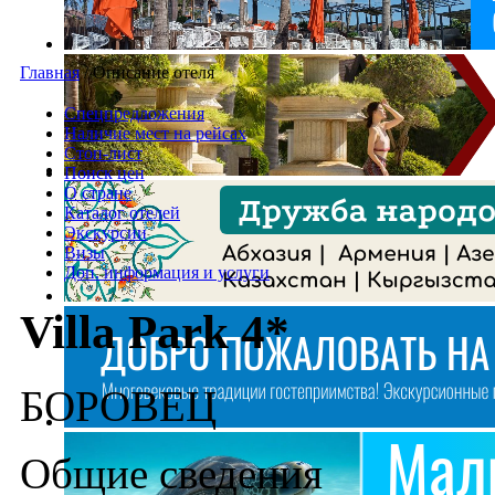
Главная
/
Описание отеля
Спецпредложения
Наличие мест на рейсах
Стоп-лист
Поиск цен
О стране
Каталог отелей
Экскурсии
Визы
Доп. информация и услуги
Villa Park 4*
БОРОВЕЦ
Общие сведения