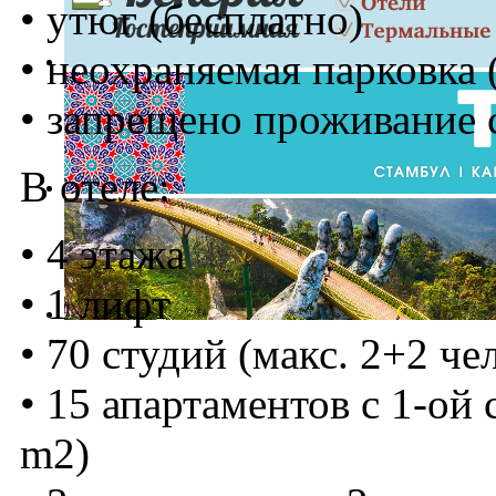
• утюг (бесплатно)
• неохраняемая парковка 
• запрещено проживание
В отеле:
• 4 этажа
• 1 лифт
• 70 студий (макс. 2+2 чел
• 15 апартаментов с 1-ой 
m2)