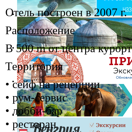
Отель построен в 2007 г.
Расположение
В 500 m от центра курорт
Территория
• сейф на рецепции
• рум-сервис
• лобби-бар
• ресторан