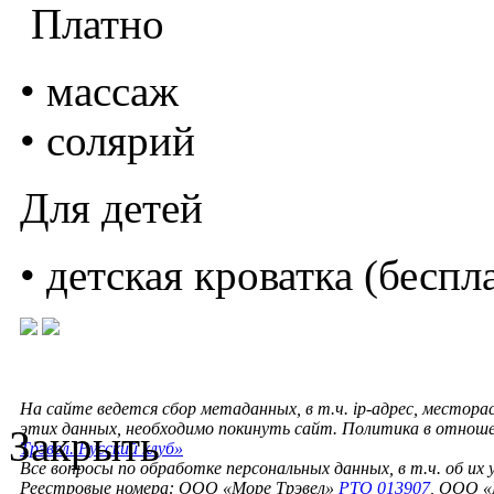
Платно
• массаж
• солярий
Для детей
• детская кроватка (беспл
На сайте ведется сбор метаданных, в т.ч. ip-адрес, местора
этих данных, необходимо покинуть сайт. Политика в отнош
Закрыть
Трэвел. Русский клуб»
Все вопросы по обработке персональных данных, в т.ч. об их
Реестровые номера: ООО «Море Трэвел»
РТО 013907
, ООО «