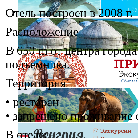
Отель построен в 2008 г.
Расположение
В 650 m от центра города
подъемника.
Территория
• ресторан
• запрещено проживание
В отеле: