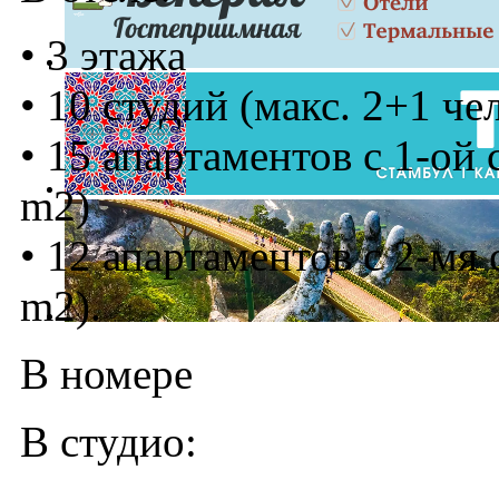
• 3 этажа
• 10 студий (макс. 2+1 че
• 15 апартаментов с 1-ой 
m2)
• 12 апартаментов с 2-мя 
m2).
В номере
В студио: