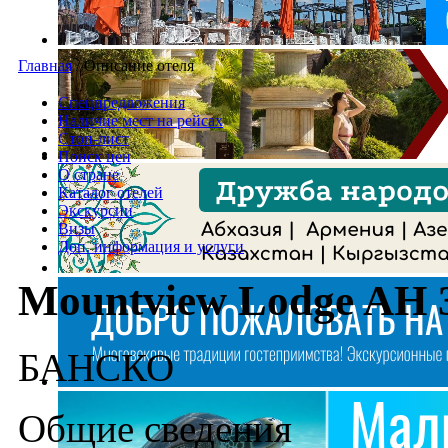
Главная
/
Описание отеля
Спецпредложения
Наличие мест на рейсах
Стоп-лист
Поиск цен
О стране
Каталог отелей
Экскурсии
Визы
Доп. информация и услуги
Mountview Lodge AH 
БАНСКО
Общие сведения