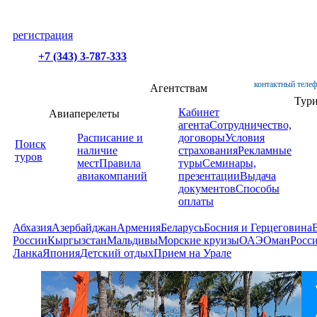
регистрация
+7 (343) 3-787-333
контактный телеф
Агентствам
Тур
Кабинет
Авиаперелеты
агента
Сотрудничество,
Расписание и
договоры
Условия
Поиск
наличие
страхования
Рекламные
туров
мест
Правила
туры
Семинары,
авиакомпаний
презентации
Выдача
документов
Способы
оплаты
Абхазия
Азербайджан
Армения
Беларусь
Босния и Герцеговина
России
Кыргызстан
Мальдивы
Морские круизы
ОАЭ
Оман
Росс
Ланка
Япония
Детский отдых
Прием на Урале