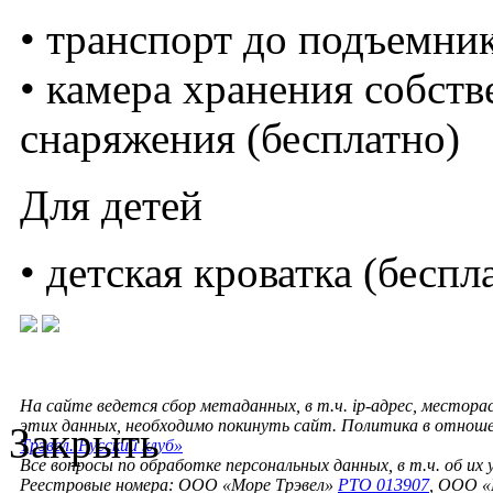
• транспорт до подъемник
• камера хранения собст
снаряжения (бесплатно)
Для детей
• детская кроватка (беспл
На сайте ведется сбор метаданных, в т.ч. ip-адрес, местора
этих данных, необходимо покинуть сайт. Политика в отнош
Закрыть
Трэвел. Русский клуб»
Все вопросы по обработке персональных данных, в т.ч. об их
Реестровые номера: ООО «Море Трэвел»
РТО 013907
, ООО «