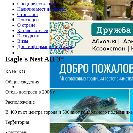
Спецпредложения
Наличие мест на рейсах
Стоп-лист
Поиск цен
О стране
Каталог отелей
Экскурсии
Визы
Доп. информация и услуги
Eagle`s Nest AH 3*
БАНСКО
Общие сведения
Отель построен в 2006 г.
Расположение
В 400 m от центра города и 500 m от гондольного подъемника
Территория
• ресторан