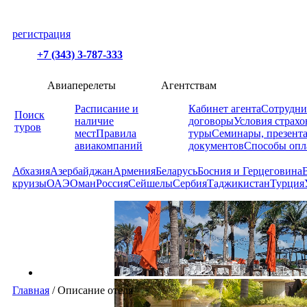
регистрация
+7 (343) 3-787-333
Авиаперелеты
Агентствам
Расписание и
Кабинет агента
Сотрудни
Поиск
наличие
договоры
Условия страхо
туров
мест
Правила
туры
Семинары, презент
авиакомпаний
документов
Способы опл
Абхазия
Азербайджан
Армения
Беларусь
Босния и Герцеговина
круизы
ОАЭ
Оман
Россия
Сейшелы
Сербия
Таджикистан
Турция
Главная
/
Описание отеля