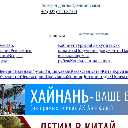
телефон для экстренной связи:
+7 (922) 150-82-09
контактный телефон:
Туристам
чество,
Кабинет туриста
Где купить
Как
вания
Рекламные
оплатить
Получение документов
Па
ации
Выдача
выезжающим за
аты
рубеж
Конфиденциальность
Венгрия
Вьетнам
Грузия
Индия
Кавказ
Казахстан
Катар
Китай
Круизы
Узбекистан
Черногория
Шри Ланка
Япония
Детский отдых
Прием н