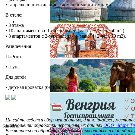
• запрещено проживание с домашними питомцами
В отеле:
• 3 этажа
• 10 апартаментов с 1-ой спальней (макс. 2+2 чел., 50 m2)
• 8 апартаментов с 2-мя спальнями (макс. 4+2 чел., 70 m2).
Развлечения
Платно
• сауна
Для детей
• детская кроватка (бесплатно)
На сайте ведется сбор метаданных, в т.ч. ip-адрес, местор
в отношении обработки персональных данных
ООО «Море Тр
Закрыть
Все вопросы по обработке персональных данных, в т.ч. об их