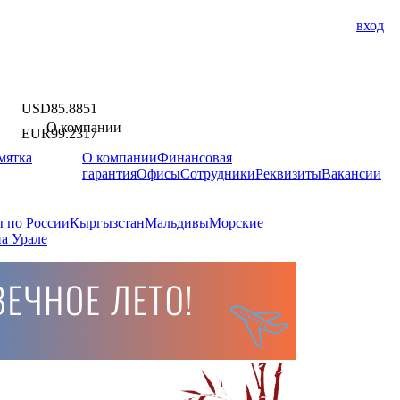
вход
USD
85.8851
О компании
EUR
99.2317
мятка
О компании
Финансовая
гарантия
Офисы
Сотрудники
Реквизиты
Вакансии
 по России
Кыргызстан
Мальдивы
Морские
а Урале