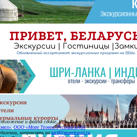
асположение и файлы cookie. Если Вы не согласны со сбором и о
эвел»
,
ООО «Море Трэвел. Русский клуб»
 удалении, направлять на
tarif@moretravel.ru