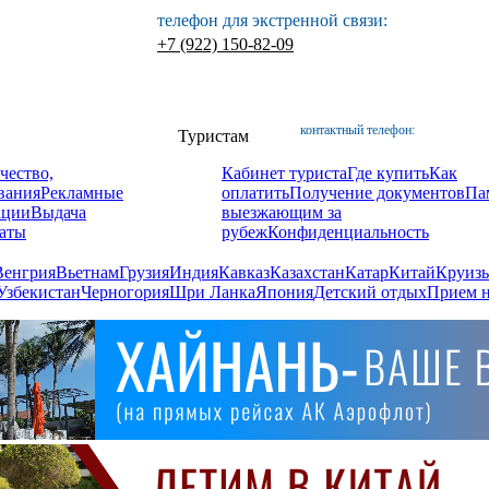
телефон для экстренной связи:
+7 (922) 150-82-09
контактный телефон:
Туристам
чество,
Кабинет туриста
Где купить
Как
вания
Рекламные
оплатить
Получение документов
Па
ации
Выдача
выезжающим за
аты
рубеж
Конфиденциальность
Венгрия
Вьетнам
Грузия
Индия
Кавказ
Казахстан
Катар
Китай
Круизы
Узбекистан
Черногория
Шри Ланка
Япония
Детский отдых
Прием н