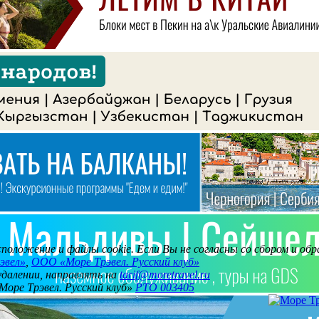
асположение и файлы cookie. Если Вы не согласны со сбором и о
эвел»
,
ООО «Море Трэвел. Русский клуб»
 удалении, направлять на
tarif@moretravel.ru
Море Трэвел. Русский клуб»
РТО 003405