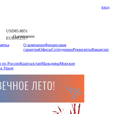
вход
USD
85.8851
О компании
EUR
99.2317
мятка
О компании
Финансовая
гарантия
Офисы
Сотрудники
Реквизиты
Вакансии
 по России
Кыргызстан
Мальдивы
Морские
а Урале