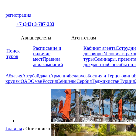
регистрация
+7 (343) 3-787-333
Авиаперелеты
Агентствам
Расписание и
Кабинет агента
Сотрудни
Поиск
наличие
договоры
Условия страхо
туров
мест
Правила
туры
Семинары, презент
авиакомпаний
документов
Способы опл
Абхазия
Азербайджан
Армения
Беларусь
Босния и Герцеговина
круизы
ОАЭ
Оман
Россия
Сейшелы
Сербия
Таджикистан
Турция
Главная
/
Описание отеля