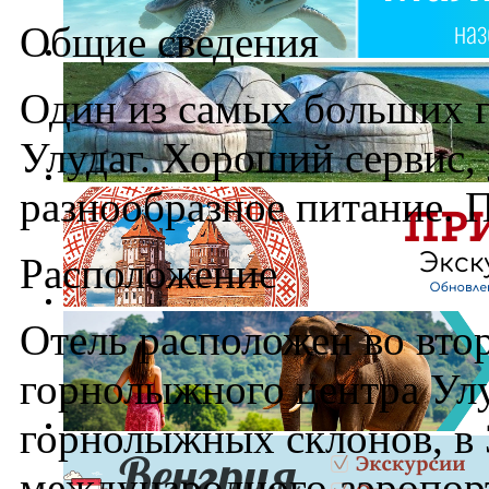
Общие сведения
Один из самых больших 
Улудаг. Хороший сервис,
разнообразное питание. П
Расположение
Отель расположен во втор
горнолыжного центра Улу
горнолыжных склонов, в 3
международного аэропорт