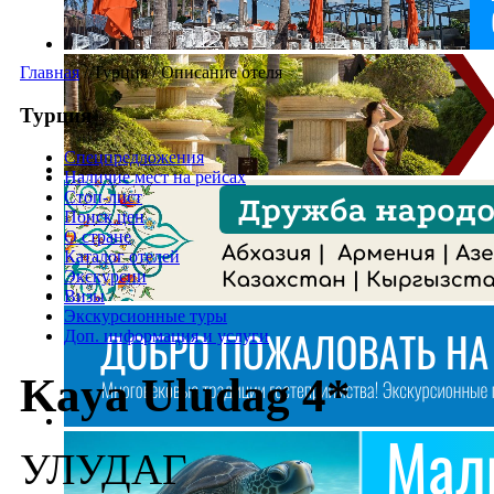
Главная
/
Турция
/
Описание отеля
Турция
Спецпредложения
Наличие мест на рейсах
Стоп-лист
Поиск цен
О стране
Каталог отелей
Экскурсии
Визы
Экскурсионные туры
Доп. информация и услуги
Kaya Uludag 4*
УЛУДАГ