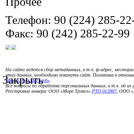
Прочее
Телефон: 90 (224) 285-22
Факс: 90 (242) 285-22-99
На сайте ведется сбор метаданных, в т.ч. ip-адрес, местора
этих данных, необходимо покинуть сайт. Политика в отнош
Закрыть
Трэвел. Русский клуб»
Все вопросы по обработке персональных данных, в т.ч. об их
Реестровые номера: ООО «Море Трэвел»
РТО 013907
, ООО «