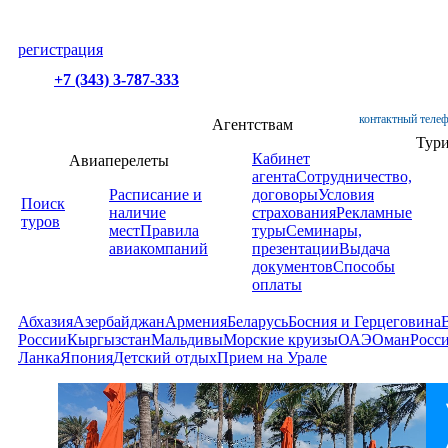
регистрация
+7 (343) 3-787-333
контактный телеф
Агентствам
Тур
Кабинет
Авиаперелеты
агента
Сотрудничество,
Расписание и
договоры
Условия
Поиск
наличие
страхования
Рекламные
туров
мест
Правила
туры
Семинары,
авиакомпаний
презентации
Выдача
документов
Способы
оплаты
Абхазия
Азербайджан
Армения
Беларусь
Босния и Герцеговина
России
Кыргызстан
Мальдивы
Морские круизы
ОАЭ
Оман
Росс
Ланка
Япония
Детский отдых
Прием на Урале