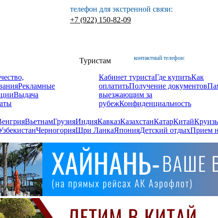
телефон для экстренной связи:
+7 (922) 150-82-09
контактный телефон:
Туристам
чество,
Кабинет туриста
Где купить
Как
вания
Рекламные
оплатить
Получение документов
Па
ации
Выдача
выезжающим за
аты
рубеж
Конфиденциальность
Венгрия
Вьетнам
Грузия
Индия
Кавказ
Казахстан
Катар
Китай
Круизы
Узбекистан
Черногория
Шри Ланка
Япония
Детский отдых
Прием н