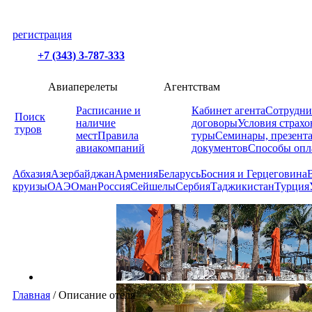
регистрация
+7 (343) 3-787-333
Авиаперелеты
Агентствам
Расписание и
Кабинет агента
Сотрудни
Поиск
наличие
договоры
Условия страхо
туров
мест
Правила
туры
Семинары, презент
авиакомпаний
документов
Способы опл
Абхазия
Азербайджан
Армения
Беларусь
Босния и Герцеговина
круизы
ОАЭ
Оман
Россия
Сейшелы
Сербия
Таджикистан
Турция
Главная
/
Описание отеля