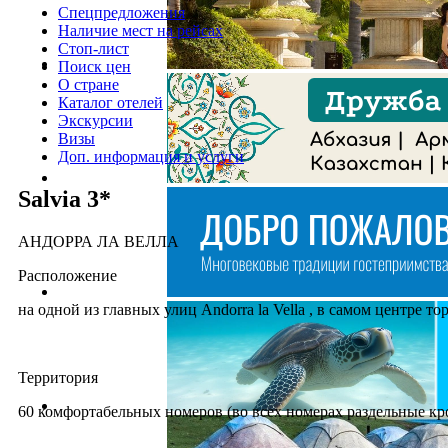
Спецпредложения
Наличие мест на рейсах
Стоп-лист
Поиск цен
О стране
Каталог отелей
Экскурсии
Визы
Доп. информация и услуги
Salvia 3*
АНДОРРА ЛА ВЕЛЛА
Расположение
на одной из главных улиц Andorra la Vella , в самом центре 
Территория
60 комфортабельных номеров (во всех номерах раздельные кров