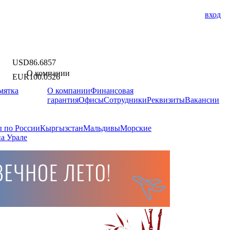
вход
USD
86.6857
О компании
EUR
100.0526
мятка
О компании
Финансовая
гарантия
Офисы
Сотрудники
Реквизиты
Вакансии
 по России
Кыргызстан
Мальдивы
Морские
а Урале