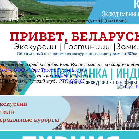
мини-бар, балкон (в большинстве номеров), сейф (платный).
асположение и файлы cookie. Если Вы не согласны со сбором и о
эвел»
,
ООО «Море Трэвел. Русский клуб»
 удалении, направлять на
tarif@moretravel.ru
Море Трэвел. Русский клуб»
РТО 003405