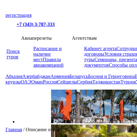
регистрация
+7 (343) 3-787-333
Авиаперелеты
Агентствам
Расписание и
Кабинет агента
Сотрудни
Поиск
наличие
договоры
Условия страхо
туров
мест
Правила
туры
Семинары, презент
авиакомпаний
документов
Способы опл
Абхазия
Азербайджан
Армения
Беларусь
Босния и Герцеговина
круизы
ОАЭ
Оман
Россия
Сейшелы
Сербия
Таджикистан
Турция
Главная
/
Описание отеля