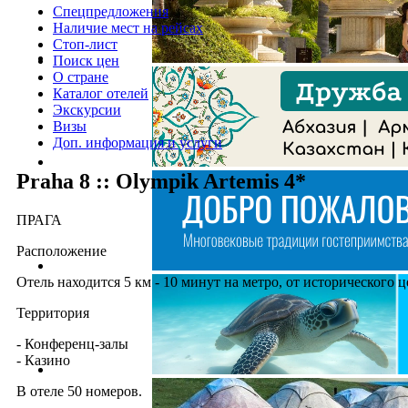
Спецпредложения
Наличие мест на рейсах
Стоп-лист
Поиск цен
О стране
Каталог отелей
Экскурсии
Визы
Доп. информация и услуги
Praha 8 :: Olympik Artemis 4*
ПРАГА
Расположение
Отель находится 5 км - 10 минут на метро, от исторического 
Территория
- Конференц-залы
- Казино
В отеле 50 номеров.