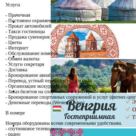
Услуги
- Прачечная
- Постоянно охраняемая автостоянка
- Прокат автомобилей
- Такси гостиницы
- Продажа сувениров
- Цветы
- Интернет
- Обслуживание номеров
- Обмен валюты
- Услуги секретаря
- Доставка
- Бронирование авиабилетов, билетов
- Перевод, устный перевод и услуги гида
- Организация экскурсий, поездок и экскурсий
- Заказ билетов на спортивные и культурные мероприятия
- Бронирование спортивных сооружений и услуг (фитнес-центр
- Денежные переводы (Western Union)
В номере
Номера оборудованы всеми современными удобствами.
- спутниковое телевидение
- радио