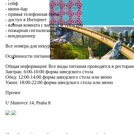
- сейф
- мини-бар
- прямая телефонная связь
- доступ в Интернет
- ванная комната с ванной и туалетом
- пожарная сигнализация
- кондиционер
Все номера для некурящих.
Особенности питания
Общая информация: Все виды питания проводятся в ресторане
Завтрак: 6:00-10:00 форма шведского стола
Обед: 12:00-14:00 форма шведского стола или меню
Ужин: 18:00-22:00 форма шведского стола или меню
Прочее
U Slunovce 14, Praha 8