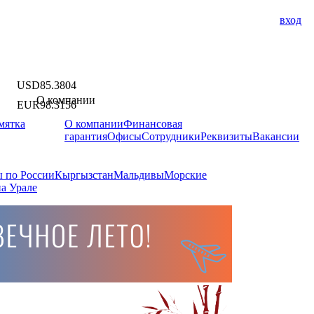
вход
USD
85.3804
О компании
EUR
98.3156
мятка
О компании
Финансовая
гарантия
Офисы
Сотрудники
Реквизиты
Вакансии
 по России
Кыргызстан
Мальдивы
Морские
а Урале