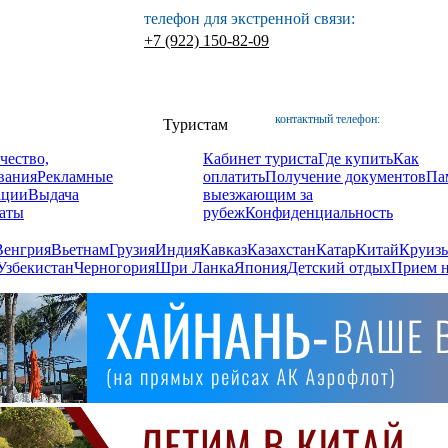
телефон для экстренной связи:
+7 (922) 150-82-09
контактный телефон:
Туристам
чество,
Кабинет туриста
Где купить
Как
вания
Рекламные
оплатить
Получение документов
Па
ации
Выдача
выезжающим за
аты
рубеж
Конфиденциальность
Венгрия
Вьетнам
Грузия
Индия
Кавказ
Казахстан
Катар
Китай
Круизы
Узбекистан
Черногория
Шри Ланка
Япония
Детский отдых
Прием н