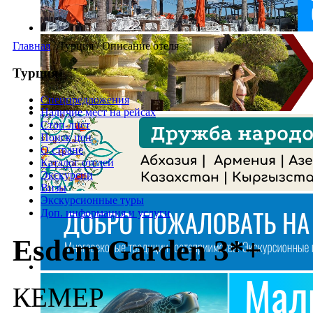
Главная
/
Турция
/
Описание отеля
Турция
Спецпредложения
Наличие мест на рейсах
Стоп-лист
Поиск цен
О стране
Каталог отелей
Экскурсии
Визы
Экскурсионные туры
Доп. информация и услуги
Esdem Garden 3*+
КЕМЕР