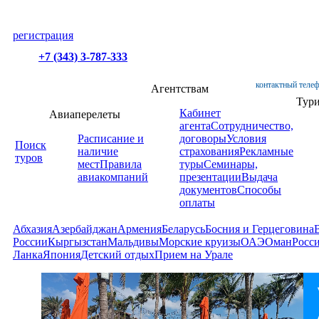
регистрация
+7 (343) 3-787-333
контактный телеф
Агентствам
Тур
Кабинет
Авиаперелеты
агента
Сотрудничество,
Расписание и
договоры
Условия
Поиск
наличие
страхования
Рекламные
туров
мест
Правила
туры
Семинары,
авиакомпаний
презентации
Выдача
документов
Способы
оплаты
Абхазия
Азербайджан
Армения
Беларусь
Босния и Герцеговина
России
Кыргызстан
Мальдивы
Морские круизы
ОАЭ
Оман
Росс
Ланка
Япония
Детский отдых
Прием на Урале