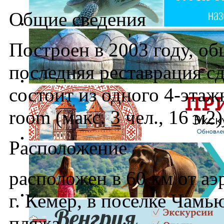
Общие сведения
Построен в 2003 году, о
последняя реставрация сд
состоит из одного 4-этаж
room (макс. 3 чел., 16 м2)
Расположение
расположен в 60 км от аэр
г. Кемер, в поселке Чамью
пляжа.