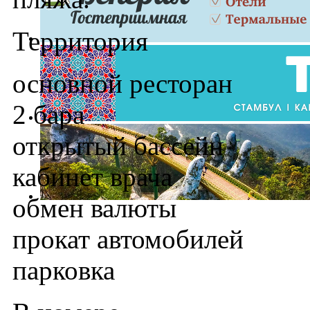
Территория
основной ресторан
2 барa
открытый бассейн
кабинет врача
обмен валюты
прокат автомобилей
парковка