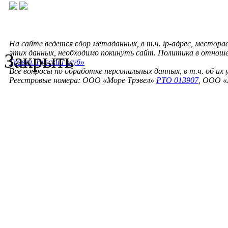
На сайте ведется сбор метаданных, в т.ч. ip-адрес, местора
этих данных, необходимо покинуть сайт. Политика в отнош
Закрыть
Трэвел. Русский клуб»
Все вопросы по обработке персональных данных, в т.ч. об их
Реестровые номера: ООО «Море Трэвел»
РТО 013907
, ООО «