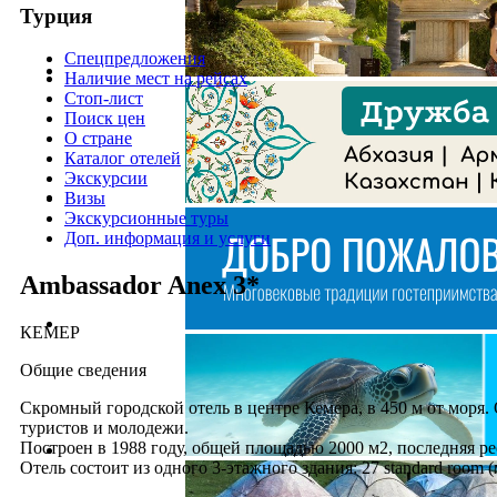
Турция
Спецпредложения
Наличие мест на рейсах
Стоп-лист
Поиск цен
О стране
Каталог отелей
Экскурсии
Визы
Экскурсионные туры
Доп. информация и услуги
Ambassador Anex 3*
КЕМЕР
Общие сведения
Скромный городской отель в центре Кемера, в 450 м от моря.
туристов и молодежи.
Построен в 1988 году, общей площадью 2000 м2, последняя рес
Отель состоит из одного 3-этажного здания: 27 standard room (м