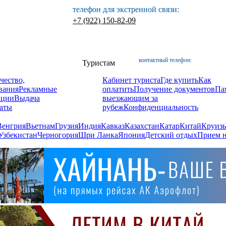
телефон для экстренной связи:
+7 (922) 150-82-09
контактный телефон:
Туристам
чество,
Кабинет туриста
Где купить
Как
вания
Рекламные
оплатить
Получение документов
Па
ации
Выдача
выезжающим за
аты
рубеж
Конфиденциальность
Венгрия
Вьетнам
Грузия
Индия
Кавказ
Казахстан
Катар
Китай
Круизы
Узбекистан
Черногория
Шри Ланка
Япония
Детский отдых
Прием н