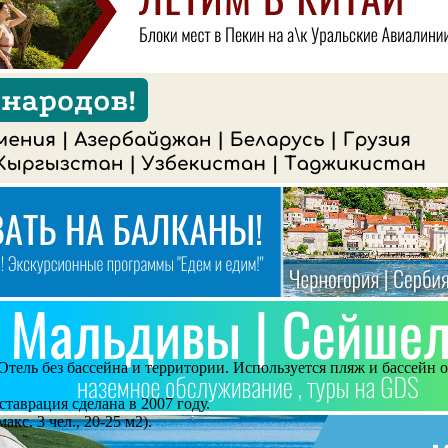
 Отель без бассейна и территории. Используется пляж и бассейн
таврация сделана в 2007 году.
акс. 3 чел., 20-25 м2).