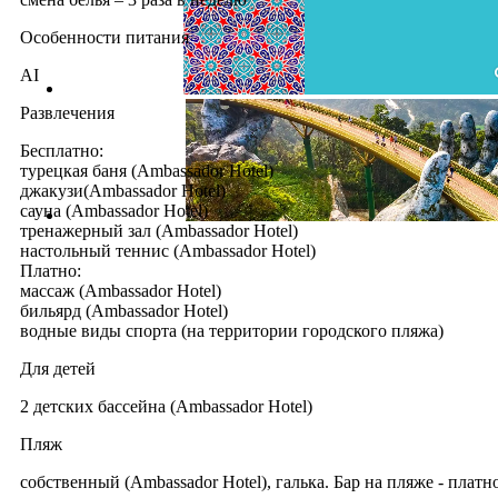
Особенности питания
AI
Развлечения
Бесплатно:
турецкая баня (Ambassador Hotel)
джакузи(Ambassador Hotel)
сауна (Ambassador Hotel)
тренажерный зал (Ambassador Hotel)
настольный теннис (Ambassador Hotel)
Платно:
массаж (Ambassador Hotel)
бильярд (Ambassador Hotel)
водные виды спорта (на территории городского пляжа)
Для детей
2 детских бассейна (Ambassador Hotel)
Пляж
cобственный (Ambassador Hotel), галька. Бар на пляже - плат