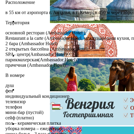
Расположение
в 55 км от аэропорта г. Анталья, в г. Кемер, в 450 м через дор
Территория
основной ресторан (Ambassador Hotel )
Restaurant a la carte (Ambassador Hotel, международная кухня, 
2 бара (Ambassador Hotel)
2 открытых бассейна (Ambassador Hotel)
SPA- центр(Ambassador Hotel)
парикмахерская(Ambassador Hotel)
прачечная (Ambassador Hotel)
В номере
душ
фен
индивидуальный кондиционер
телевизор
телефон
мини-бар (пустой)
сейф (платно)
пол – керамическая плитка
уборка номера – ежедневно
смена белья – 3 раза в неделю