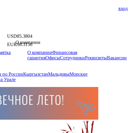
вход
USD
85.3804
О компании
EUR
98.3156
мятка
О компании
Финансовая
гарантия
Офисы
Сотрудники
Реквизиты
Вакансии
 по России
Кыргызстан
Мальдивы
Морские
а Урале