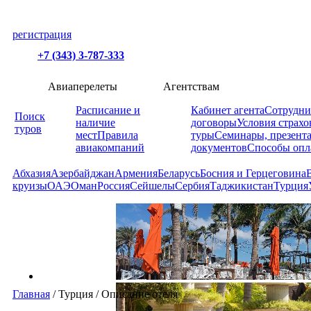
регистрация
+7 (343) 3-787-333
Авиаперелеты
Агентствам
Расписание и
Кабинет агента
Сотрудни
Поиск
наличие
договоры
Условия страхо
туров
мест
Правила
туры
Семинары, презент
авиакомпаний
документов
Способы опл
Абхазия
Азербайджан
Армения
Беларусь
Босния и Герцеговина
круизы
ОАЭ
Оман
Россия
Сейшелы
Сербия
Таджикистан
Турция
Главная
/
Турция
/
Описание отеля