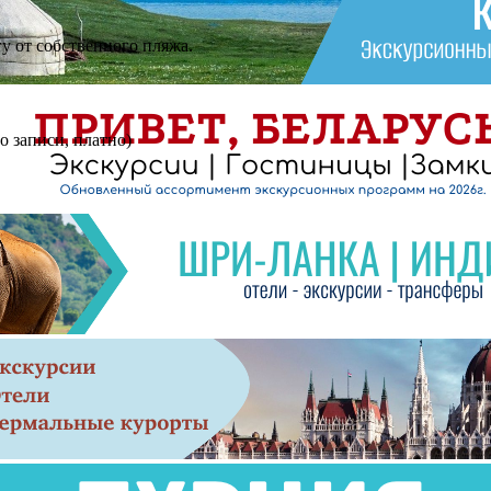
огу от cобственного пляжа.
по записи, платно)