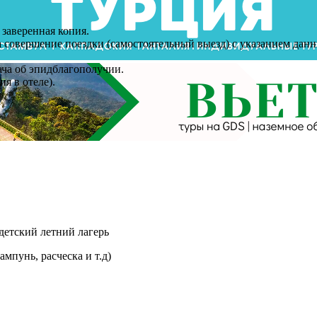
заверенная копия.
а совершение поездки (самостоятельный выезд) с указанием дан
ача об эпидблагополучии.
я в отеле).
детский летний лагерь
мпунь, расческа и т.д)