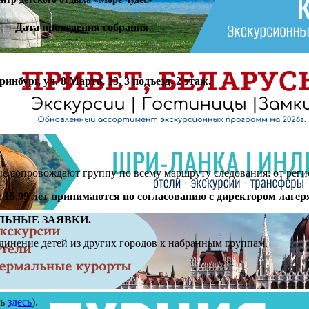
Дата проведения собрания
нбург, ул. 8 Марта, 13, 3 подъезд, 2 этаж.
е сопровождают группу по всему маршруту следования: от регис
е 15,99 лет принимаются по согласованию с директором лагеря
ЛЬНЫЕ ЗАЯВКИ.
инение детей из других городов к набранным группам.
ть
здесь
).