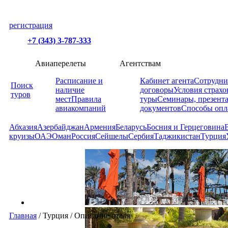
регистрация
+7 (343) 3-787-333
Авиаперелеты
Агентствам
Расписание и
Кабинет агента
Сотрудни
Поиск
наличие
договоры
Условия страхо
туров
мест
Правила
туры
Семинары, презент
авиакомпаний
документов
Способы опл
Абхазия
Азербайджан
Армения
Беларусь
Босния и Герцеговина
круизы
ОАЭ
Оман
Россия
Сейшелы
Сербия
Таджикистан
Турция
Главная
/
Турция
/
Описание отеля