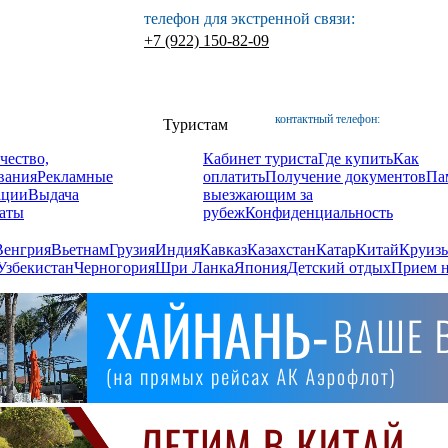
телефон для экстренной связи:
+7 (922) 150-82-09
контактный телефон:
Туристам
чество,
Кабинет туриста
Где купить
Как
вания
Рекламные
оплатить
Получение документов
Па
ации
Выдача
выезжающим за
аты
рубеж
Конфиденциальность
Венгрия
Вьетнам
Грузия
Индия
Кавказ
Казахстан
Катар
Китай
Круизы
Узбекистан
Черногория
Шри Ланка
Япония
Детский отдых
Прием н