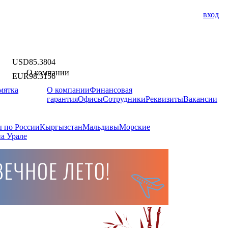
вход
USD
85.3804
О компании
EUR
98.3156
мятка
О компании
Финансовая
гарантия
Офисы
Сотрудники
Реквизиты
Вакансии
 по России
Кыргызстан
Мальдивы
Морские
а Урале