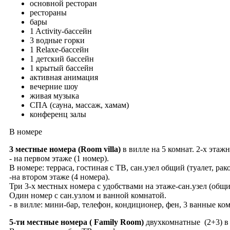
основной ресторан
рестораны
бары
1 Activity-бассейн
3 водные горки
1 Relaxe-бассейн
1 детский бассейн
1 крытый бассейн
активная анимация
вечерние шоу
живая музыка
СПА (сауна, массаж, хамам)
конференц залы
В номере
3 местные номера (Room villa)
в вилле на 5 комнат. 2-х этажн
- на первом этаже (1 номер).
В номере: терраса, гостиная с ТВ, сан.узел общий (туалет, р
-на втором этаже (4 номера).
Три 3-х местных номера с удобствами на этаже-сан.узел (общ
Один номер с сан.узлом и ванной комнатой.
- в вилле: мини-бар, телефон, кондиционер, фен, 3 ванные комн
5-ти местные номера ( Family Room)
двухкомнатные (2+3) в 