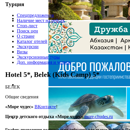
Турция
Спецпредложения
Наличие мест на рейсах
Стоп-лист
Поиск цен
О стране
Каталог отелей
Экскурсии
Визы
Экскурсионные туры
Доп. информация и услуги
Hotel 5*, Belek (Kids Camp) 5*
БЕЛЕК
Общие сведения
«Море чудес»
ВКонтакте
!
Центр детского отдыха «Море чудес»
more-chudes.ru
График проведения родительских собраний для выезжающих в Цен