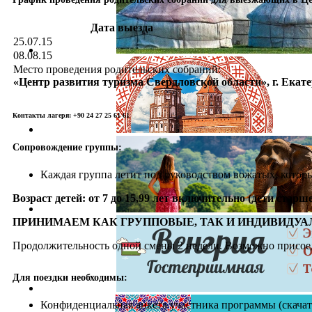
Дата выезда
25.07.15
08.08.15
Место проведения родительских собраний:
«Центр развития туризма Свердловской области», г. Екатери
Контакты лагеря: +90 24 27 25 61 61
Сопровождение группы:
Каждая группа летит под руководством вожатых, которы
Возраст детей: от 7 до 15,99 лет включительно (дети старш
ПРИНИМАЕМ КАК ГРУППОВЫЕ, ТАК И ИНДИВИДУА
Продолжительность одной смены 2 недели. Возможно присоед
Для поездки необходимы:
Конфиденциальная анкета участника программы (скача