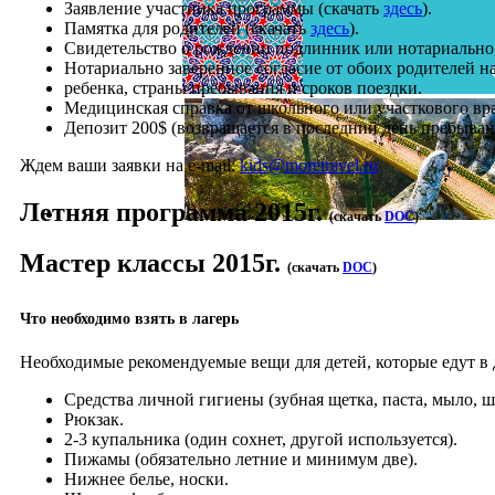
Заявление участника программы (скачать
здесь
).
Памятка для родителей (скачать
здесь
).
Свидетельство о рождении подлинник или нотариально 
Нотариально заверенное согласие от обоих родителей н
ребенка, страны пребывания и сроков поездки.
Медицинская справка от школьного или участкового вр
Депозит 200$ (возвращается в последний день пребывани
Ждем ваши заявки на e-mail:
kids@moretravel.ru
Летняя программа 2015г.
(скачать
DOC
)
Мастер классы 2015г.
(скачать
DOC
)
Что необходимо взять в лагерь
Необходимые рекомендуемые вещи для детей, которые едут в 
Средства личной гигиены (зубная щетка, паста, мыло, ша
Рюкзак.
2-3 купальника (один сохнет, другой используется).
Пижамы (обязательно летние и минимум две).
Нижнее белье, носки.