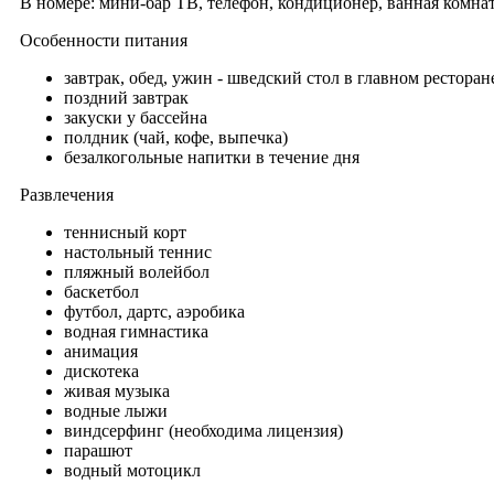
В номере: мини-бар ТВ, телефон, кондиционер, ванная комната
Особенности питания
завтрак, обед, ужин - шведский стол в главном ресторан
поздний завтрак
закуски у бассейна
полдник (чай, кофе, выпечка)
безалкогольные напитки в течение дня
Развлечения
теннисный корт
настольный теннис
пляжный волейбол
баскетбол
футбол, дартс, аэробика
водная гимнастика
анимация
дискотека
живая музыка
водные лыжи
виндсерфинг (необходима лицензия)
парашют
водный мотоцикл