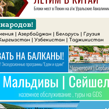
тр детского отдыха «Море чудес»