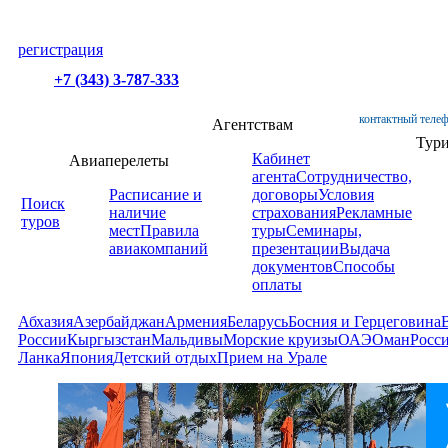
регистрация
+7 (343) 3-787-333
контактный телеф
Агентствам
Тур
Кабинет
Авиаперелеты
агента
Сотрудничество,
Расписание и
договоры
Условия
Поиск
наличие
страхования
Рекламные
туров
мест
Правила
туры
Семинары,
авиакомпаний
презентации
Выдача
документов
Способы
оплаты
Абхазия
Азербайджан
Армения
Беларусь
Босния и Герцеговина
России
Кыргызстан
Мальдивы
Морские круизы
ОАЭ
Оман
Росс
Ланка
Япония
Детский отдых
Прием на Урале