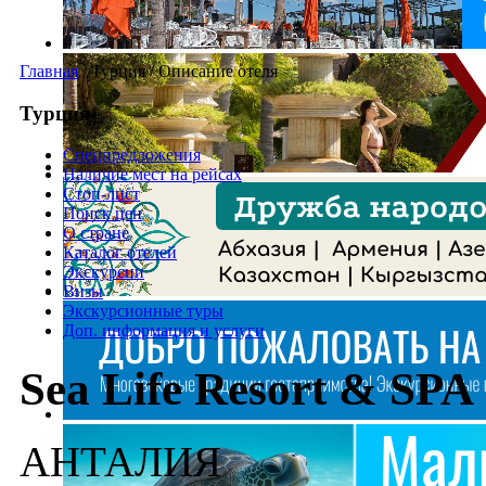
Главная
/
Турция
/
Описание отеля
Турция
Спецпредложения
Наличие мест на рейсах
Стоп-лист
Поиск цен
О стране
Каталог отелей
Экскурсии
Визы
Экскурсионные туры
Доп. информация и услуги
Sea Life Resort & SPA
АНТАЛИЯ