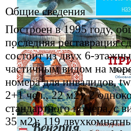
Общие сведения
Построен в 1995 году, о
последняя реставрация сд
состоит из двух 6-этажн
частичным видом на море)
номера для инвалидов, twi
2+1 чел., 22 м2); 2 однок
стандартного номера, с ви
35 м2); 119 двухкомнатны