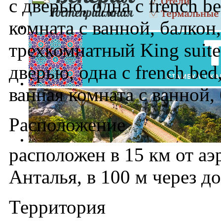
с дверью, одна с french be
комната с ванной, балкон, 
трехкомнатный King suite
дверью, одна с french bed,
ванная комната с ванной, б
Расположение
расположен в 15 км от аэр
Анталья, в 100 м через д
Территория