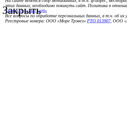
На сайте ведется сбор метаданных, в т.ч. ip-адрес, местора
этих данных, необходимо покинуть сайт. Политика в отнош
Закрыть
Трэвел. Русский клуб»
Все вопросы по обработке персональных данных, в т.ч. об их
Реестровые номера: ООО «Море Трэвел»
РТО 013907
, ООО «