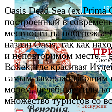
Oasis Dead Sea (ex.Prima 
построенный в современн
местности на побережье 
назван Oasis, так как на
и неповторимом месте – 
Bokek, где красивая Иуд
самым завораживающим 
морем, целебные силы ко
множество туристов со вс