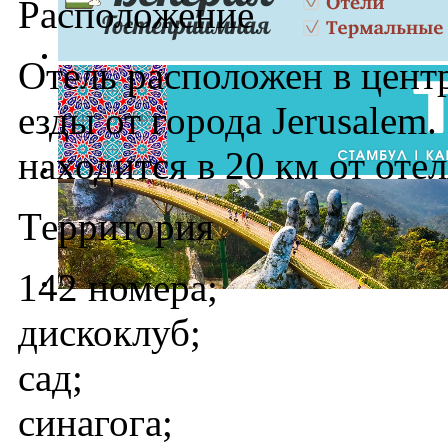
Расположение
Отель расположен в центр
езды от города Jerusale
находится в 20 км от отел
Территория
142 номера;
дискоклуб;
сад;
синагога;