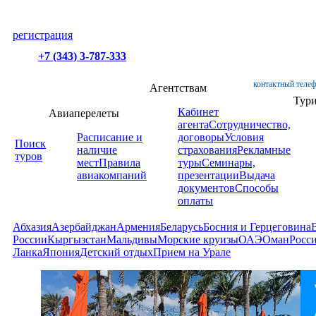
регистрация
+7 (343) 3-787-333
контактный телеф
Агентствам
Тур
Кабинет
Авиаперелеты
агента
Сотрудничество,
Расписание и
договоры
Условия
Поиск
наличие
страхования
Рекламные
туров
мест
Правила
туры
Семинары,
авиакомпаний
презентации
Выдача
документов
Способы
оплаты
Абхазия
Азербайджан
Армения
Беларусь
Босния и Герцеговина
России
Кыргызстан
Мальдивы
Морские круизы
ОАЭ
Оман
Росс
Ланка
Япония
Детский отдых
Прием на Урале