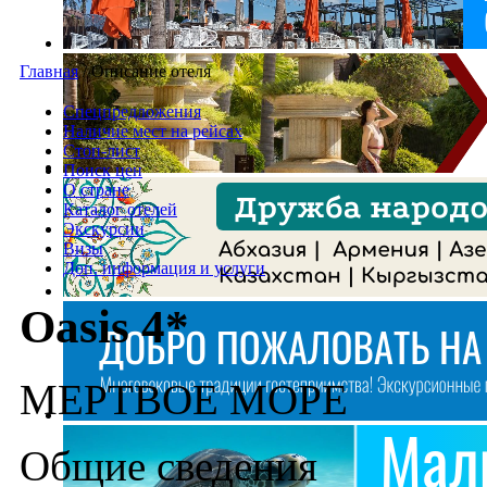
Главная
/
Описание отеля
Спецпредложения
Наличие мест на рейсах
Стоп-лист
Поиск цен
О стране
Каталог отелей
Экскурсии
Визы
Доп. информация и услуги
Oasis 4*
МЕРТВОЕ МОРЕ
Общие сведения