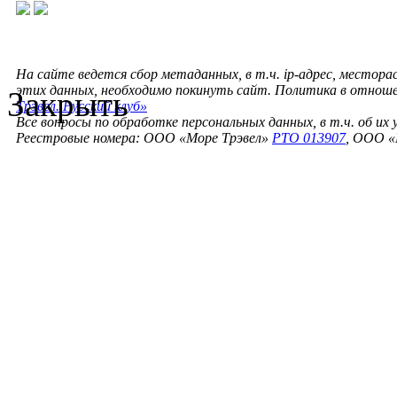
На сайте ведется сбор метаданных, в т.ч. ip-адрес, местора
этих данных, необходимо покинуть сайт. Политика в отнош
Закрыть
Трэвел. Русский клуб»
Все вопросы по обработке персональных данных, в т.ч. об их
Реестровые номера: ООО «Море Трэвел»
РТО 013907
, ООО «