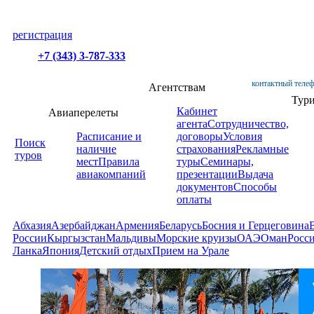
регистрация
+7 (343) 3-787-333
контактный телеф
Агентствам
Тур
Кабинет
Авиаперелеты
агента
Сотрудничество,
Расписание и
договоры
Условия
Поиск
наличие
страхования
Рекламные
туров
мест
Правила
туры
Семинары,
авиакомпаний
презентации
Выдача
документов
Способы
оплаты
Абхазия
Азербайджан
Армения
Беларусь
Босния и Герцеговина
России
Кыргызстан
Мальдивы
Морские круизы
ОАЭ
Оман
Росс
Ланка
Япония
Детский отдых
Прием на Урале