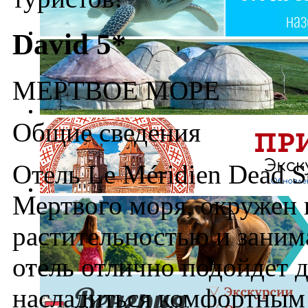
David 5*
МЕРТВОЕ МОРЕ
Общие сведения
Отель Le Méridien Dead S
Мертвого моря, окружен 
растительностью и занима
отель отлично подойдет 
насладиться комфортным