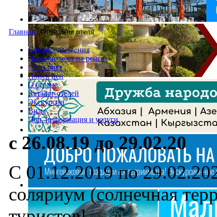
Главная
/
Описание отеля
Спецпредложения
Наличие мест на рейсах
Стоп-лист
Поиск цен
О стране
Каталог отелей
Экскурсии
Визы
Доп. информация и услуги
с 26.08.19 до 29.02.20
С 01.12.2019 по 29.02.202
соляриум (солнечная тер
туристов!