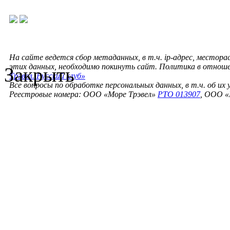
На сайте ведется сбор метаданных, в т.ч. ip-адрес, местора
этих данных, необходимо покинуть сайт. Политика в отнош
Закрыть
Трэвел. Русский клуб»
Все вопросы по обработке персональных данных, в т.ч. об их
Реестровые номера: ООО «Море Трэвел»
РТО 013907
, ООО «