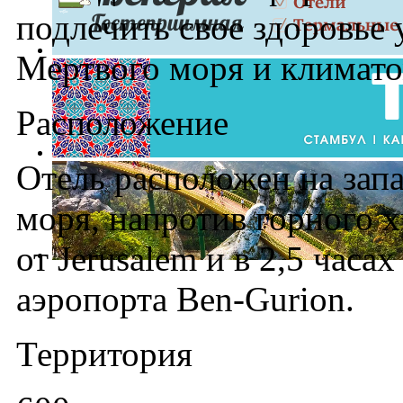
подлечить свое здоровье
Мертвого моря и климато
Расположение
Отель расположен на зап
моря, напротив горного хр
от Jerusalem и в 2,5 час
аэропорта Ben-Gurion.
Территория