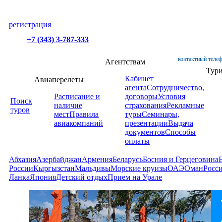
регистрация
+7 (343) 3-787-333
контактный телеф
Агентствам
Тур
Кабинет
Авиаперелеты
агента
Сотрудничество,
Расписание и
договоры
Условия
Поиск
наличие
страхования
Рекламные
туров
мест
Правила
туры
Семинары,
авиакомпаний
презентации
Выдача
документов
Способы
оплаты
Абхазия
Азербайджан
Армения
Беларусь
Босния и Герцеговина
России
Кыргызстан
Мальдивы
Морские круизы
ОАЭ
Оман
Росс
Ланка
Япония
Детский отдых
Прием на Урале