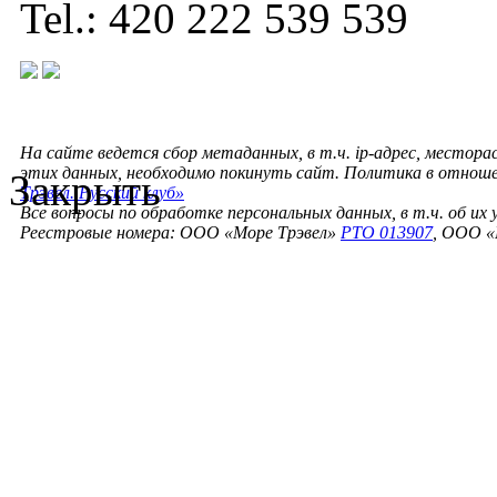
Tel.: 420 222 539 539
На сайте ведется сбор метаданных, в т.ч. ip-адрес, местора
этих данных, необходимо покинуть сайт. Политика в отнош
Закрыть
Трэвел. Русский клуб»
Все вопросы по обработке персональных данных, в т.ч. об их
Реестровые номера: ООО «Море Трэвел»
РТО 013907
, ООО «