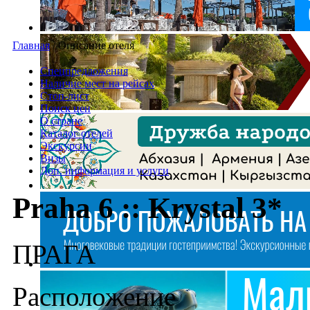
Главная
/
Описание отеля
Спецпредложения
Наличие мест на рейсах
Стоп-лист
Поиск цен
О стране
Каталог отелей
Экскурсии
Визы
Доп. информация и услуги
Praha 6 :: Krystal 3*
ПРАГА
Расположение