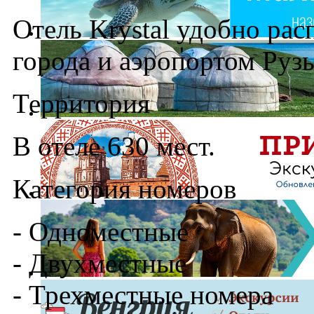
Отель Krystal удобно ра
города и аэропортом Руз
Территория
В отеле 630 мест.
Категория номеров
- Одноместные
- Двухместные
- Трехместные номера