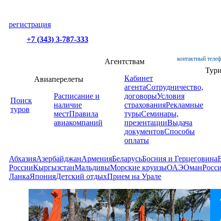
регистрация
+7 (343) 3-787-333
контактный телеф
Агентствам
Тур
Кабинет
Авиаперелеты
агента
Сотрудничество,
Расписание и
договоры
Условия
Поиск
наличие
страхования
Рекламные
туров
мест
Правила
туры
Семинары,
авиакомпаний
презентации
Выдача
документов
Способы
оплаты
Абхазия
Азербайджан
Армения
Беларусь
Босния и Герцеговина
России
Кыргызстан
Мальдивы
Морские круизы
ОАЭ
Оман
Росс
Ланка
Япония
Детский отдых
Прием на Урале