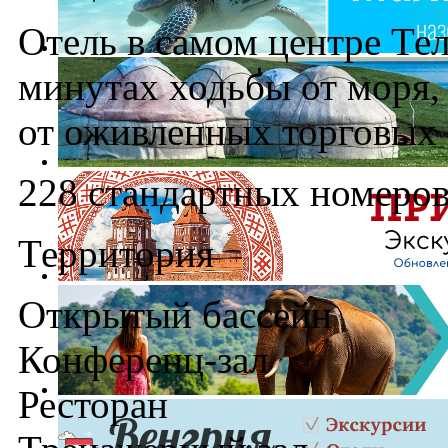
Отель в самом центре Тел
минутах ходьбы от моря,
от оживленных торговых
228 стандартных номеро
Территория
Открытый бассейн
Конференц-зал
Ресторан