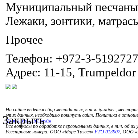
Муниципальный песчаный
Лежаки, зонтики, матрас
Прочее
Телефон: +972-3-519272
Адрес: 11-15, Trumpeldor 
На сайте ведется сбор метаданных, в т.ч. ip-адрес, местора
этих данных, необходимо покинуть сайт. Политика в отнош
Закрыть
Трэвел. Русский клуб»
Все вопросы по обработке персональных данных, в т.ч. об их
Реестровые номера: ООО «Море Трэвел»
РТО 013907
, ООО «