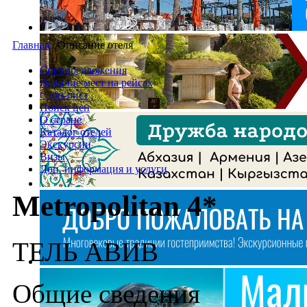
Главная
/
Описание отеля
Спецпредложения
Наличие мест на рейсах
Стоп-лист
Поиск цен
О стране
Каталог отелей
Экскурсии
Визы
Доп. информация и услуги
Metropolitan 4*
ТЕЛЬ АВИВ
Общие сведения