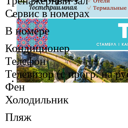
Тренажерный зал
Сервис в номерах
В номере
Кондиционер
Телефон
Телевизор (c прогр. на ру
Фен
Холодильник
Пляж