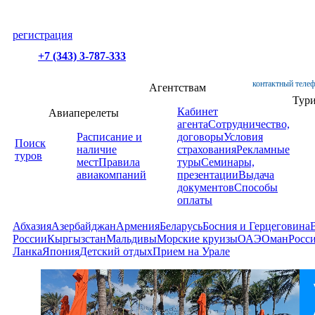
регистрация
+7 (343) 3-787-333
контактный телеф
Агентствам
Тур
Кабинет
Авиаперелеты
агента
Сотрудничество,
Расписание и
договоры
Условия
Поиск
наличие
страхования
Рекламные
туров
мест
Правила
туры
Семинары,
авиакомпаний
презентации
Выдача
документов
Способы
оплаты
Абхазия
Азербайджан
Армения
Беларусь
Босния и Герцеговина
России
Кыргызстан
Мальдивы
Морские круизы
ОАЭ
Оман
Росс
Ланка
Япония
Детский отдых
Прием на Урале