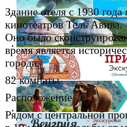
Здание отеля с 1930 года
кинотеатров Тель Авива.
Оно было сконструировано
время является историче
города.
82 комнаты
Расположение
Рядом с центральной про