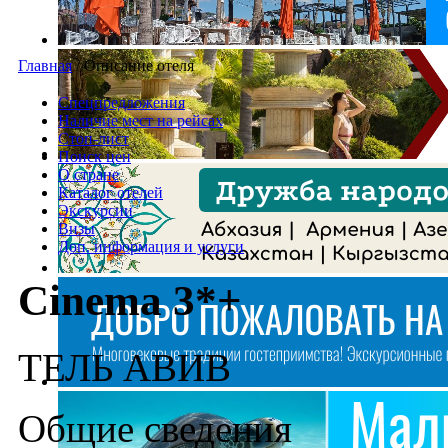
Главная
/
Описание отеля
Спецпредложения
Наличие мест на рейсах
Стоп-лист
Поиск цен
О стране
Каталог отелей
Экскурсии
Визы
Доп. информация и услуги
Cinema 3*+
ТЕЛЬ АВИВ
Общие сведения