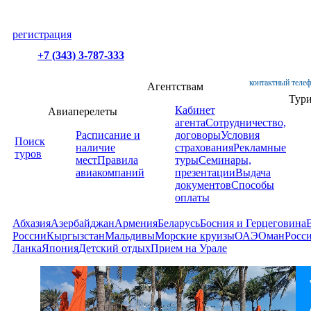
регистрация
+7 (343) 3-787-333
контактный телеф
Агентствам
Тур
Кабинет
Авиаперелеты
агента
Сотрудничество,
Расписание и
договоры
Условия
Поиск
наличие
страхования
Рекламные
туров
мест
Правила
туры
Семинары,
авиакомпаний
презентации
Выдача
документов
Способы
оплаты
Абхазия
Азербайджан
Армения
Беларусь
Босния и Герцеговина
России
Кыргызстан
Мальдивы
Морские круизы
ОАЭ
Оман
Росс
Ланка
Япония
Детский отдых
Прием на Урале