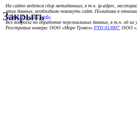
На сайте ведется сбор метаданных, в т.ч. ip-адрес, местора
этих данных, необходимо покинуть сайт. Политика в отнош
Закрыть
Трэвел. Русский клуб»
Все вопросы по обработке персональных данных, в т.ч. об их
Реестровые номера: ООО «Море Трэвел»
РТО 013907
, ООО «