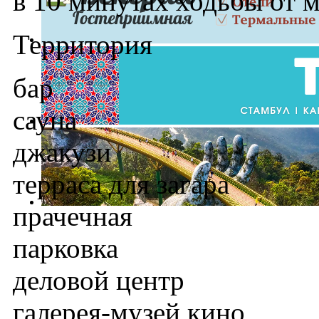
в 10 минутах ходьбы от 
Территория
бар
сауна
джакузи
терраса для загара
прачечная
парковка
деловой центр
галерея-музей кино