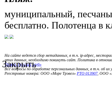
муниципальный, песчаный
бесплатно. Полотенца в к
На сайте ведется сбор метаданных, в т.ч. ip-адрес, местора
этих данных, необходимо покинуть сайт. Политика в отнош
Закрыть
Трэвел. Русский клуб»
Все вопросы по обработке персональных данных, в т.ч. об их
Реестровые номера: ООО «Море Трэвел»
РТО 013907
, ООО «