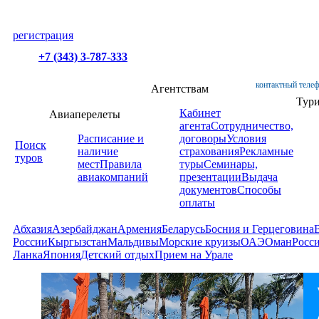
регистрация
+7 (343) 3-787-333
контактный телеф
Агентствам
Тур
Кабинет
Авиаперелеты
агента
Сотрудничество,
Расписание и
договоры
Условия
Поиск
наличие
страхования
Рекламные
туров
мест
Правила
туры
Семинары,
авиакомпаний
презентации
Выдача
документов
Способы
оплаты
Абхазия
Азербайджан
Армения
Беларусь
Босния и Герцеговина
России
Кыргызстан
Мальдивы
Морские круизы
ОАЭ
Оман
Росс
Ланка
Япония
Детский отдых
Прием на Урале