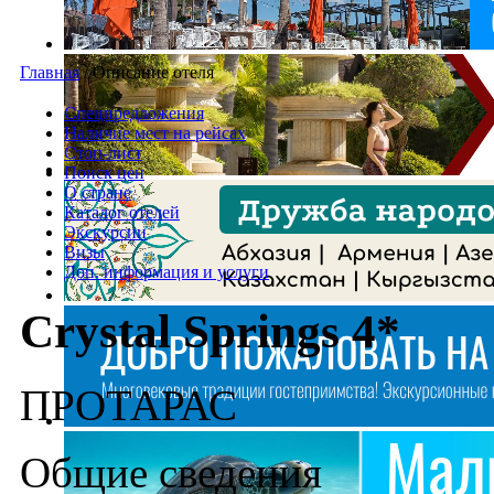
Главная
/
Описание отеля
Спецпредложения
Наличие мест на рейсах
Стоп-лист
Поиск цен
О стране
Каталог отелей
Экскурсии
Визы
Доп. информация и услуги
Crystal Springs 4*
ПРОТАРАС
Общие сведения