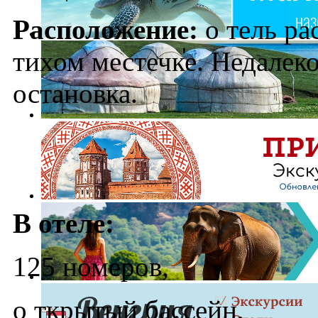
Расположение:
o
тель ра
тихом местечке. Недалеко
остановка.
В отеле:
125 номеров,
o
ткрытый бассейн,