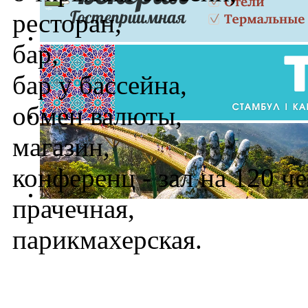
ресторан,
бар,
бар у бассейна,
обмен валюты,
магазин,
конференц - зал на 120 че
прачечная,
парикмахерская.