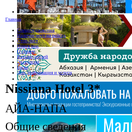
Главная
/
Описание отеля
Спецпредложения
Наличие мест на рейсах
Стоп-лист
Поиск цен
О стране
Каталог отелей
Экскурсии
Визы
Доп. информация и услуги
Nissiana Hotel 3*
АЙА-НАПА
Общие сведения