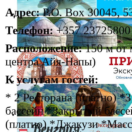
Адрес:
P.O. Box 30045, 5
Телефон:
+357 23725800
Расположение:
150 м от 
центра Айя-Напы)
К услугам гостей:
* 2 Ресторана (платно) *
бассейн *Закрытый бассе
(платно) *Джакузи *Масс