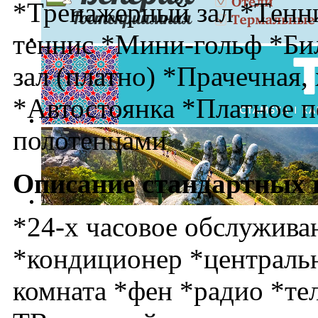
*Тренажерный зал *Тенн
теннис *Мини-гольф *Бил
зал (платно) *Прачечная,
*Автостоянка *Платное 
полотенцами
Описание стандартных 
*24-х часовое обслужива
*кондиционер *центральн
комната *фен *радио *те