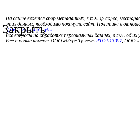
На сайте ведется сбор метаданных, в т.ч. ip-адрес, местора
этих данных, необходимо покинуть сайт. Политика в отнош
Закрыть
Трэвел. Русский клуб»
Все вопросы по обработке персональных данных, в т.ч. об их
Реестровые номера: ООО «Море Трэвел»
РТО 013907
, ООО «