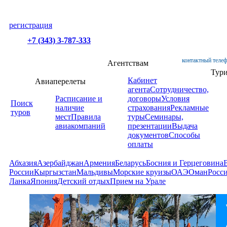
регистрация
+7 (343) 3-787-333
контактный телеф
Агентствам
Тур
Кабинет
Авиаперелеты
агента
Сотрудничество,
Расписание и
договоры
Условия
Поиск
наличие
страхования
Рекламные
туров
мест
Правила
туры
Семинары,
авиакомпаний
презентации
Выдача
документов
Способы
оплаты
Абхазия
Азербайджан
Армения
Беларусь
Босния и Герцеговина
России
Кыргызстан
Мальдивы
Морские круизы
ОАЭ
Оман
Росс
Ланка
Япония
Детский отдых
Прием на Урале