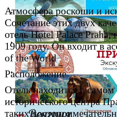
Атмосфера роскоши и ис
Сочетание этих двух кач
отель Hotel Palace Praha,
1909 году. Он входит в а
of the World
Расположение
Отель находится в самом
исторического центра Пра
таких достопримечательн