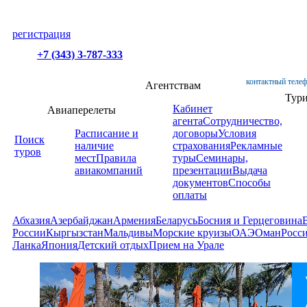
регистрация
+7 (343) 3-787-333
контактный телеф
Агентствам
Тур
Кабинет
Авиаперелеты
агента
Сотрудничество,
Расписание и
договоры
Условия
Поиск
наличие
страхования
Рекламные
туров
мест
Правила
туры
Семинары,
авиакомпаний
презентации
Выдача
документов
Способы
оплаты
Абхазия
Азербайджан
Армения
Беларусь
Босния и Герцеговина
России
Кыргызстан
Мальдивы
Морские круизы
ОАЭ
Оман
Росс
Ланка
Япония
Детский отдых
Прием на Урале