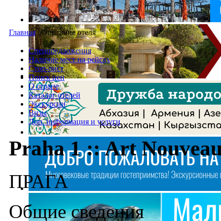
Главная
/
Описание отеля
Спецпредложения
Наличие мест на рейсах
Стоп-лист
Поиск цен
О стране
Каталог отелей
Экскурсии
Визы
Доп. информация и услуги
Praha 1 :: Art Nouveau
ПРАГА
Общие сведения