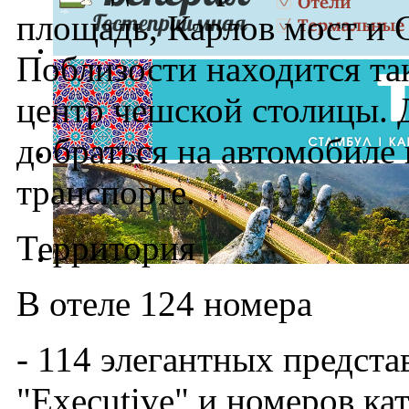
площадь, Карлов мост и 
Поблизости находится та
центр чешской столицы. 
добраться на автомобиле
транспорте.
Территория
В отеле 124 номера
- 114 элегантных предст
"Executive" и номеров ка