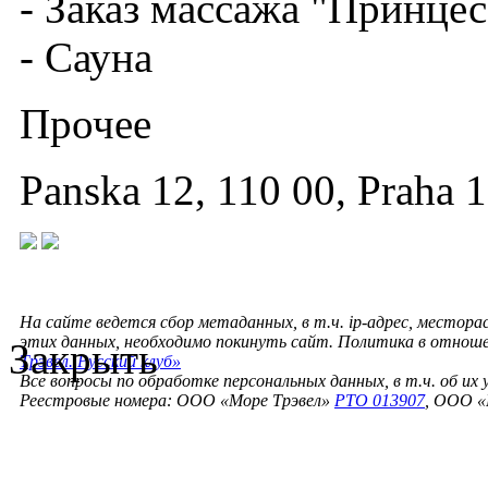
- Заказ массажа "Принцес
- Сауна
Прочее
Panska 12, 110 00, Praha 1
На сайте ведется сбор метаданных, в т.ч. ip-адрес, местора
этих данных, необходимо покинуть сайт. Политика в отнош
Закрыть
Трэвел. Русский клуб»
Все вопросы по обработке персональных данных, в т.ч. об их
Реестровые номера: ООО «Море Трэвел»
РТО 013907
, ООО «