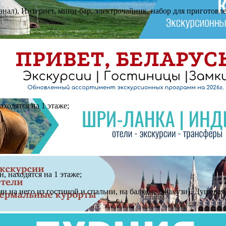
нал), Интернет, мини-бар, электрочайник, набор для приготовле
аходятся на 1 этаже;
н, находятся на 1 этаже;
дами на него из гостиной и спальни, на балконе джакузи). Душевая