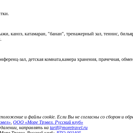
итки.
жи, каноэ, катамаран, "банан", тренажерный зал, теннис, билья
.
ференц-зал, детская комната,камера хранения, прачечная, обмен
асположение и файлы cookie. Если Вы не согласны со сбором и о
эвел»
,
ООО «Море Трэвел. Русский клуб»
 удалении, направлять на
tarif@moretravel.ru
Море Трэвел. Русский клуб»
РТО 003405