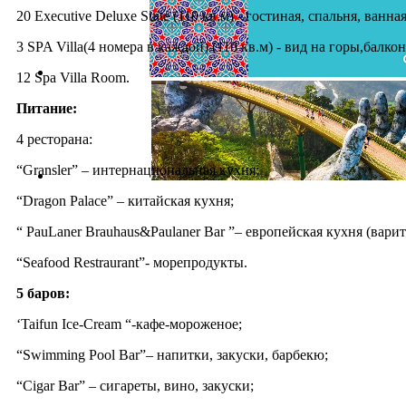
20 Executive Deluxe Suite (110 кв.м) - гостиная, спальня, ванна
3 SPA Villa(4 номера в каждой) (110 кв.м) - вид на горы,балкон
12 Spa Villa Room.
Питание:
4 ресторана:
“Gransler” – интернациональная кухня;
“Dragon Palace” – китайская кухня;
“ PauLaner Brauhaus&Paulaner Bar ”– европейская кухня (вари
“Seafood Restraurant”- морепродукты.
5 баров:
‘Taifun Ice-Cream “-кафе-мороженое;
“Swimming Pool Bar”– напитки, закуски, барбекю;
“Cigar Bar” – сигареты, вино, закуски;