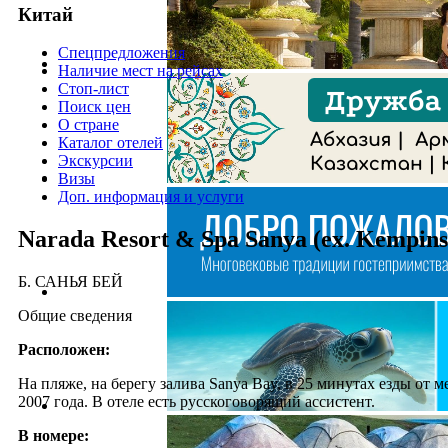
Китай
Спецпредложения
Наличие мест на рейсах
Стоп-лист
Поиск цен
О стране
Каталог отелей
Экскурсии
Визы
Доп. информация и услуги
Narada Resort & Spa Sanya (ex. Kempins
Б. САНЬЯ БЕЙ
Общие сведения
Расположен:
На пляже, на берегу залива Sanya Bay, в 25 минутах езды от 
2007 года. В отеле есть русскоговорящий ассистент.
В номере: