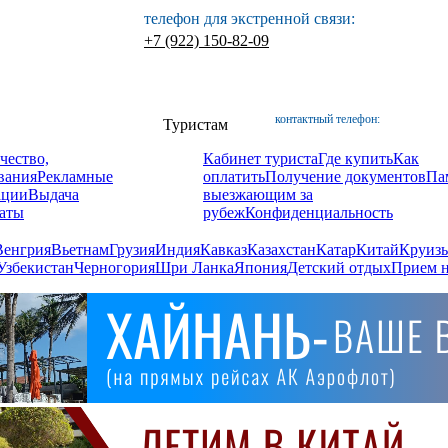
телефон для экстренной связи:
+7 (922) 150-82-09
контактный телефон:
Туристам
чество,
Кабинет туриста
Где купить
Как
вания
Рекламные
оплатить
Получение документов
Па
ации
Выдача
выезжающим за
аты
рубеж
Конфиденциальность
Венгрия
Вьетнам
Грузия
Индия
Кавказ
Казахстан
Катар
Китай
Круизы
Узбекистан
Черногория
Шри Ланка
Япония
Детский отдых
Прием н