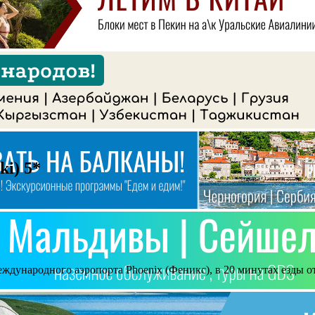
ki) 5*
международного аэропорта Phoenix (Феникс), в 20 минутах езды о