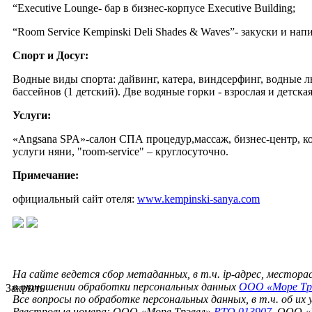
“Executive Lounge- бар в бизнес-корпусе Executive Building;
“Room Service Kempinski Deli Shades & Waves”- закуски и нап
Спорт и Досуг:
Водные виды спорта: дайвинг, катера, виндсерфинг, водные лы
бассейнов (1 детский). Две водяные горки - взрослая и детская
Услуги:
«Angsana SPA»-салон СПА процедур,массаж, бизнес-центр, кон
услуги няни, "room-service" – круглосуточно.
Примечание:
официальный сайт отеля:
www.kempinski-sanya.com
На сайте ведется сбор метаданных, в т.ч. ip-адрес, местор
в отношении обработки персональных данных
ООО «Море Тр
Закрыть
Все вопросы по обработке персональных данных, в т.ч. об их
Реестровые номера: ООО «Море Трэвел»
РТО 013907
, ООО «