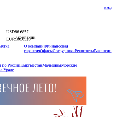
вход
USD
86.6857
О компании
EUR
100.0526
мятка
О компании
Финансовая
гарантия
Офисы
Сотрудники
Реквизиты
Вакансии
 по России
Кыргызстан
Мальдивы
Морские
а Урале