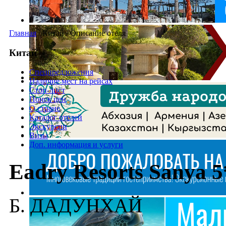
Главная
/
Китай
/
Описание отеля
Китай
Спецпредложения
Наличие мест на рейсах
Стоп-лист
Поиск цен
О стране
Каталог отелей
Экскурсии
Визы
Доп. информация и услуги
Eadry Resorts Sanya 5
Б. ДАДУНХАЙ