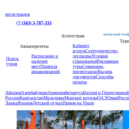
регистрация
+7 (343) 3-787-333
контактный телеф
Агентствам
Тур
Кабинет
Авиаперелеты
агента
Сотрудничество,
Расписание и
договоры
Условия
Поиск
наличие
страхования
Рекламные
туров
мест
Правила
туры
Семинары,
авиакомпаний
презентации
Выдача
документов
Способы
оплаты
Абхазия
Азербайджан
Армения
Беларусь
Босния и Герцеговина
России
Кыргызстан
Мальдивы
Морские круизы
ОАЭ
Оман
Росс
Ланка
Япония
Детский отдых
Прием на Урале