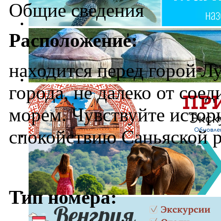
Общие сведения
Расположение:
находится перед горой Лу
города, не далеко от сое
морем. Чувствуйте истор
спокойствию Саньяской р
Тип номера: