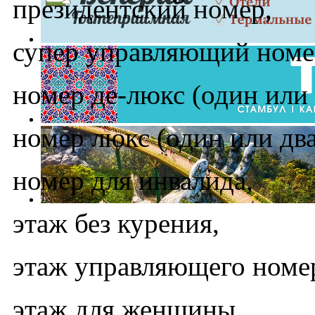
президентский номер,
супер управляющий номе
номер де-люкс (один или 
номер люкс (один или два
номер для инвалида,
этаж без курения,
этаж управляющего номе
этаж для женщины