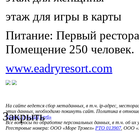
этаж для игры в карты
Питание: Первый рестора
Помещение 250 человек.
www.eadryresort.com
На сайте ведется сбор метаданных, в т.ч. ip-адрес, местора
этих данных, необходимо покинуть сайт. Политика в отнош
Закрыть
Трэвел. Русский клуб»
Все вопросы по обработке персональных данных, в т.ч. об их
Реестровые номера: ООО «Море Трэвел»
РТО 013907
, ООО «