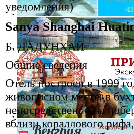
уведомления)
Sanya Shanghai Huatin
Б. ДАДУНХАЙ
Общие сведения
Отель построен в 1999 го
живописном месте, в бух
непосредственно на поб
вблизи кораллового рифа