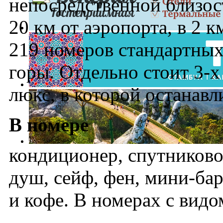
непосредственной близос
20 км от аэропорта, в 2 км
219 номеров стандартных,
горы. Отдельно стоит 3-х 
люкс, в которой останавл
В номере
кондиционер, спутниковое
душ, сейф, фен, мини-бар
и кофе. В номерах с видо