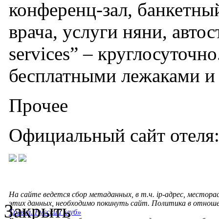
конференц-зал, банкетный
врача, услуги няни, авто
services” – круглосуточн
бесплатными лежаками и
Прочее
Официальный сайт отеля
На сайте ведется сбор метаданных, в т.ч. ip-адрес, местора
этих данных, необходимо покинуть сайт. Политика в отнош
Закрыть
Трэвел. Русский клуб»