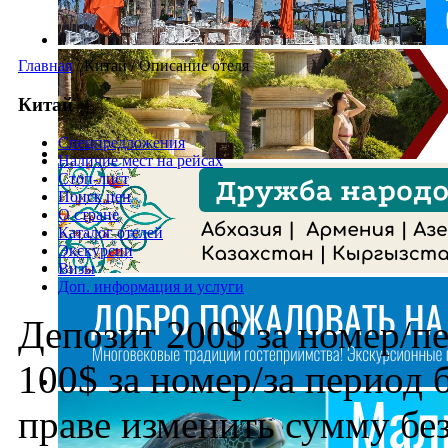
Главная
/
Китай
/
Описание отеля
Китай
Спецпредложения
Наличие мест на рейсах
Стоп-лист
Поиск цен
О стране
Каталог отелей
Экскурсии
Визы
Доп. информация и услуги
Депозит 200$ за номер/п
100$ за номер/за период б
праве изменить сумму бе