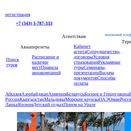
регистрация
+7 (343) 3-787-333
контактный телеф
Агентствам
Тур
Кабинет
Авиаперелеты
агента
Сотрудничество,
Расписание и
договоры
Условия
Поиск
наличие
страхования
Рекламные
туров
мест
Правила
туры
Семинары,
авиакомпаний
презентации
Выдача
документов
Способы
оплаты
Абхазия
Азербайджан
Армения
Беларусь
Босния и Герцеговина
России
Кыргызстан
Мальдивы
Морские круизы
ОАЭ
Оман
Росс
Ланка
Япония
Детский отдых
Прием на Урале