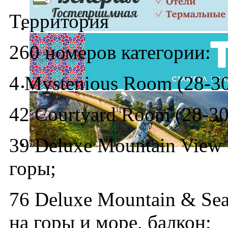
Территория
260 номеров категории:
4 Mystenious Room (28-30
42 Courtyard Room (28-30
39 Deluxe Mountain View 
горы;
76 Deluxe Mountain & Sea
на горы и море, балкон;