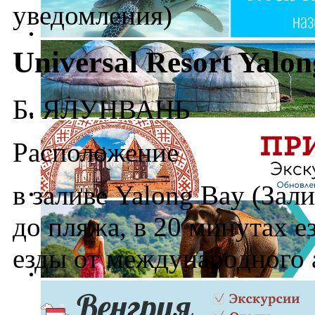
уведомления)
Universal Resort Yalo
Б. ЯЛУНВАНЬ
Расположение
в заливе Yalong Bay (Зал
до пляжа, в 20 минутах е
езды от международного 