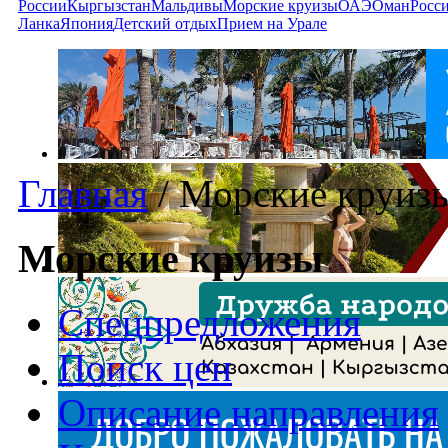
России
Кыргызстан
Мальдивы
Морские круизы
ОАЭ
Оман
Росс
Ланка
Япония
Детский отдых
Прием на Урале
Главная
/
Морские круиз
Морские круизы
Спецпредложения
Поиск цен
Описание направления