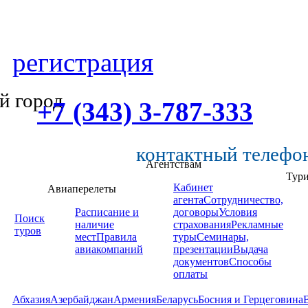
регистрация
й город
+7 (343) 3-787-333
контактный телефо
Агентствам
Тур
Кабинет
Авиаперелеты
агента
Сотрудничество,
Расписание и
договоры
Условия
Поиск
наличие
страхования
Рекламные
туров
мест
Правила
туры
Семинары,
авиакомпаний
презентации
Выдача
документов
Способы
оплаты
Абхазия
Азербайджан
Армения
Беларусь
Босния и Герцеговина