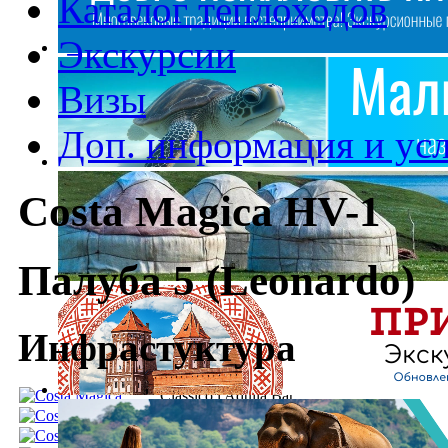
Каталог теплоходов
Экскурсии
Визы
Доп. информация и ус
Costa Magica HV-1
Палуба 5 (Leonardo)
Инфрастуктура
Classico l'Aquila Bar
LSalento Grand Bar
Spoleto Ballroom