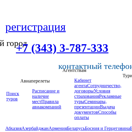
регистрация
й город
+7 (343) 3-787-333
контактный телефо
Агентствам
Тур
Кабинет
Авиаперелеты
агента
Сотрудничество,
Расписание и
договоры
Условия
Поиск
наличие
страхования
Рекламные
туров
мест
Правила
туры
Семинары,
авиакомпаний
презентации
Выдача
документов
Способы
оплаты
Абхазия
Азербайджан
Армения
Беларусь
Босния и Герцеговина