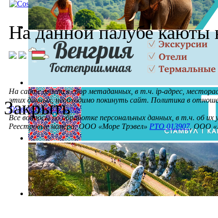
Rex 1932 Theater
На данной палубе каюты 
На сайте ведется сбор метаданных, в т.ч. ip-адрес, местора
этих данных, необходимо покинуть сайт. Политика в отнош
Закрыть
Трэвел. Русский клуб»
Все вопросы по обработке персональных данных, в т.ч. об их
Реестровые номера: ООО «Море Трэвел»
РТО 013907
, ООО «