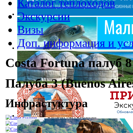
Каталог теплоходов
Экскурсии
Визы
Доп. информация и ус
Costa Fortuna палуб 8
Палуба 3 (Buenos Aire
Инфрастуктура
Raffaello 1965 Restaurant
Michelangelo 1965 Restaurant
Atrium Bar