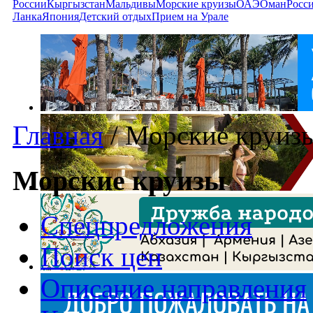
России
Кыргызстан
Мальдивы
Морские круизы
ОАЭ
Оман
Росс
Ланка
Япония
Детский отдых
Прием на Урале
Главная
/
Морские круиз
Морские круизы
Спецпредложения
Поиск цен
Описание направления