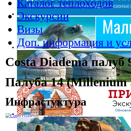
Каталог теплоходов
Экскурсии
Визы
Доп. информация и ус
Costa Diadema палуб 
Палуба 14 (Millenium 
Инфрастуктура
Samsara Spa