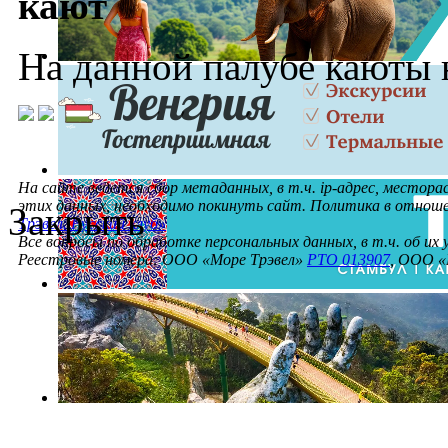
кают
На данной палубе каюты 
На сайте ведется сбор метаданных, в т.ч. ip-адрес, местора
этих данных, необходимо покинуть сайт. Политика в отнош
Закрыть
Трэвел. Русский клуб»
Все вопросы по обработке персональных данных, в т.ч. об их
Реестровые номера: ООО «Море Трэвел»
РТО 013907
, ООО «