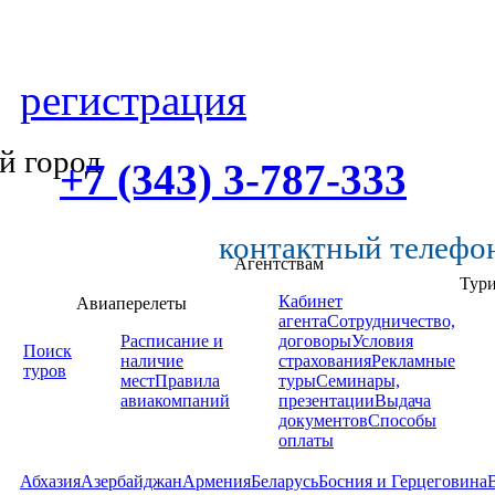
регистрация
й город
+7 (343) 3-787-333
контактный телефо
Агентствам
Тур
Кабинет
Авиаперелеты
агента
Сотрудничество,
Расписание и
договоры
Условия
Поиск
наличие
страхования
Рекламные
туров
мест
Правила
туры
Семинары,
авиакомпаний
презентации
Выдача
документов
Способы
оплаты
Абхазия
Азербайджан
Армения
Беларусь
Босния и Герцеговина