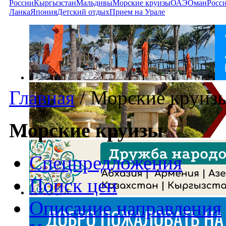
России
Кыргызстан
Мальдивы
Морские круизы
ОАЭ
Оман
Росс
Ланка
Япония
Детский отдых
Прием на Урале
Главная
/
Морские круиз
Морские круизы
Спецпредложения
Поиск цен
Описание направления