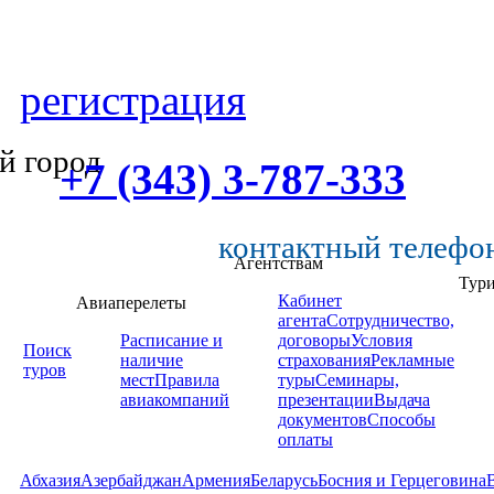
регистрация
й город
+7 (343) 3-787-333
контактный телефо
Агентствам
Тур
Кабинет
Авиаперелеты
агента
Сотрудничество,
Расписание и
договоры
Условия
Поиск
наличие
страхования
Рекламные
туров
мест
Правила
туры
Семинары,
авиакомпаний
презентации
Выдача
документов
Способы
оплаты
Абхазия
Азербайджан
Армения
Беларусь
Босния и Герцеговина