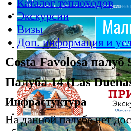
Каталог теплоходов
Экскурсии
Визы
Доп. информация и ус
Costa Favolosa палуб 
Палуба 14 (Las Duena
Инфрастуктура
На данной палубе нет до