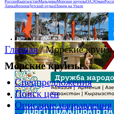
России
Кыргызстан
Мальдивы
Морские круизы
ОАЭ
Оман
Росс
Ланка
Япония
Детский отдых
Прием на Урале
Главная
/
Морские круиз
Морские круизы
Спецпредложения
Поиск цен
Описание направления