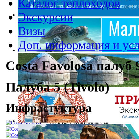
Каталог теплоходов
Экскурсии
Визы
Доп. информация и ус
Costa Favolosa палуб 
Палуба 5 (Tivolo)
Инфрастуктура
Cigar Bar Classico Montespan
Palatino Grand Bar
Cafe Porta d'Oro