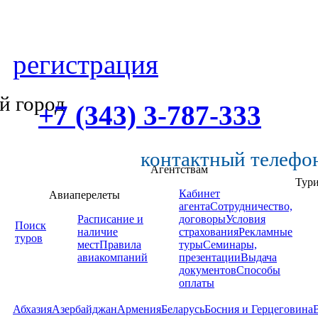
регистрация
й город
+7 (343) 3-787-333
контактный телефо
Агентствам
Тур
Кабинет
Авиаперелеты
агента
Сотрудничество,
Расписание и
договоры
Условия
Поиск
наличие
страхования
Рекламные
туров
мест
Правила
туры
Семинары,
авиакомпаний
презентации
Выдача
документов
Способы
оплаты
Абхазия
Азербайджан
Армения
Беларусь
Босния и Герцеговина