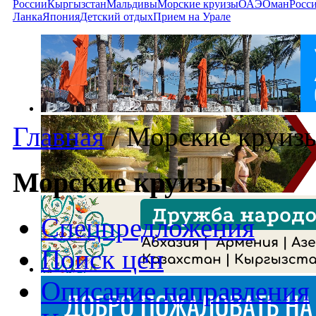
России
Кыргызстан
Мальдивы
Морские круизы
ОАЭ
Оман
Росс
Ланка
Япония
Детский отдых
Прием на Урале
Главная
/
Морские круиз
Морские круизы
Спецпредложения
Поиск цен
Описание направления