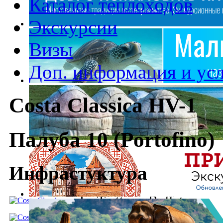
Каталог теплоходов
Экскурсии
Визы
Доп. информация и ус
Costa Classica HV-1
Палуба 10 (Portofino)
Инфрастуктура
La Trattoria Buffet
Alfresco Cafe