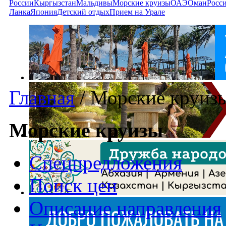
России
Кыргызстан
Мальдивы
Морские круизы
ОАЭ
Оман
Росс
Ланка
Япония
Детский отдых
Прием на Урале
Главная
/
Морские круиз
Морские круизы
Спецпредложения
Поиск цен
Описание направления