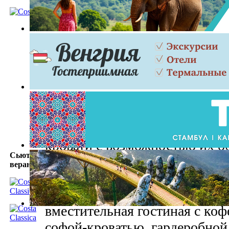
Teen's Zone
Палуба 10 (Portofino)
Описание:
Сьюты с верандам
47 кв.м порадуют своих гост
панорамными окнами со стек
ведущей на вашу частную про
спальной зоне расположены д
кровати с возможностью их о
Сьют с
большую кровать размера quee
верандой
зоне примыкает ванная комнат
отдельной душевой кабинкой.
вместительная гостиная с ко
софой-кроватью, гардеробной