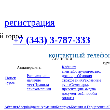
регистрация
й город
+7 (343) 3-787-333
контактный телефо
Агентствам
Тур
Кабинет
Авиаперелеты
агента
Сотрудничество,
Расписание и
договоры
Условия
Поиск
наличие
страхования
Рекламные
туров
мест
Правила
туры
Семинары,
авиакомпаний
презентации
Выдача
документов
Способы
оплаты
Абхазия
Азербайджан
Армения
Беларусь
Босния и Герцеговина