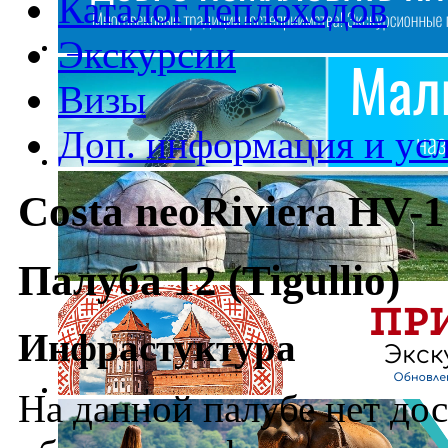
Каталог теплоходов
Экскурсии
Визы
Доп. информация и ус
Costa neoRiviera HV-1
Палуба 12 (Tigullio)
Инфрастуктура
На данной палубе нет до