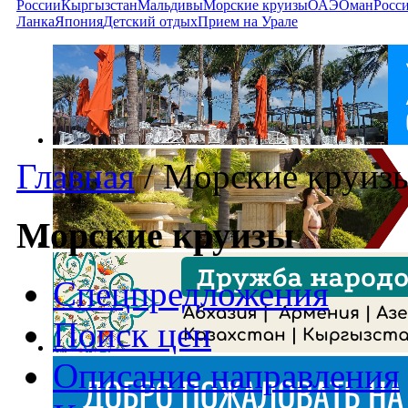
России
Кыргызстан
Мальдивы
Морские круизы
ОАЭ
Оман
Росс
Ланка
Япония
Детский отдых
Прием на Урале
Главная
/
Морские круиз
Морские круизы
Спецпредложения
Поиск цен
Описание направления