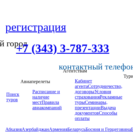
регистрация
й город
+7 (343) 3-787-333
контактный телефо
Агентствам
Тур
Кабинет
Авиаперелеты
агента
Сотрудничество,
Расписание и
договоры
Условия
Поиск
наличие
страхования
Рекламные
туров
мест
Правила
туры
Семинары,
авиакомпаний
презентации
Выдача
документов
Способы
оплаты
Абхазия
Азербайджан
Армения
Беларусь
Босния и Герцеговина