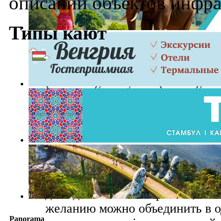
описаний объектов инфра
Типы кают
Палуба 4 (Camelia), Палуба 5 (G
(Ortensia), Палуба 7 (Ibisco), П
Описание: Каюты категории Pan
расположены на площади в 34,3
оборудованы большими панора
стеклянной дверью, ведущей н
просторную веранду, опоясыв
всей ее ширине. В спальной з
две односпальных кровати, ко
желанию можно объединить в о
Panorama