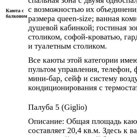
спальная зона с двумя односп
с возможностью их объединения
Каюта с
балконом
размера queen-size; ванная ком
душевой кабинкой; гостиная з
столиком, софой-кроватью, га
и туалетным столиком.
Все каюты этой категории имею
пультом управления, телефон, 
мини-бар, сейф и систему воз
кондиционирования с термоста
Палуба 5 (Giglio)
Описание: Общая площадь каю
составляет 20,4 кв.м. Здесь к 