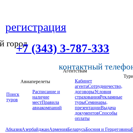
регистрация
й город
+7 (343) 3-787-333
контактный телефо
Агентствам
Тур
Кабинет
Авиаперелеты
агента
Сотрудничество,
Расписание и
договоры
Условия
Поиск
наличие
страхования
Рекламные
туров
мест
Правила
туры
Семинары,
авиакомпаний
презентации
Выдача
документов
Способы
оплаты
Абхазия
Азербайджан
Армения
Беларусь
Босния и Герцеговина