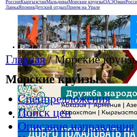
России
Кыргызстан
Мальдивы
Морские круизы
ОАЭ
Оман
Росс
Ланка
Япония
Детский отдых
Прием на Урале
Главная
/
Морские круиз
Морские круизы
Спецпредложения
Поиск цен
Описание направления