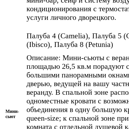
мини-бар, сейф и систему воз
кондиционирования с термоста
услуги личного дворецкого.
Палуба 4 (Camelia), Палуба 5 (G
(Ibisco), Палуба 8 (Petunia)
Описание: Мини-сьюты с вера
площадью 26,5 кв.м порадуют с
большими панорамными окнами
дверью, ведущей на вашу част
веранду. В спальной зоне расп
одноместные кровати с возмож
объединения в одну большую к
Мини-
сьют
queen-size; к спальной зоне пр
комната с отдельной душевой к