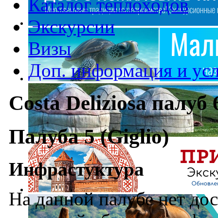
Каталог теплоходов
Экскурсии
Визы
Доп. информация и ус
Costa Deliziosa палуб 
Палуба 5 (Giglio)
Инфрастуктура
На данной палубе нет до