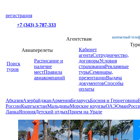
регистрация
+7 (343) 3-787-333
контактный телеф
Агентствам
Тур
Кабинет
Авиаперелеты
агента
Сотрудничество,
Расписание и
договоры
Условия
Поиск
наличие
страхования
Рекламные
туров
мест
Правила
туры
Семинары,
авиакомпаний
презентации
Выдача
документов
Способы
оплаты
Абхазия
Азербайджан
Армения
Беларусь
Босния и Герцеговина
России
Кыргызстан
Мальдивы
Морские круизы
ОАЭ
Оман
Росс
Ланка
Япония
Детский отдых
Прием на Урале