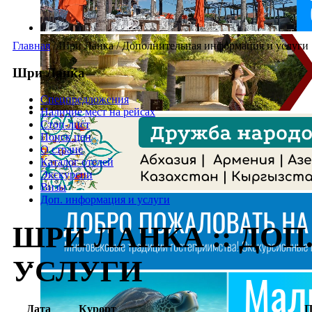
Главная
/
Шри Ланка
/
Дополнительная информация и услуги
Шри Ланка
Спецпредложения
Наличие мест на рейсах
Стоп-лист
Поиск цен
О стране
Каталог отелей
Экскурсии
Визы
Доп. информация и услуги
ШРИ ЛАНКА :: ДО
УСЛУГИ
Дата
Курорт
П