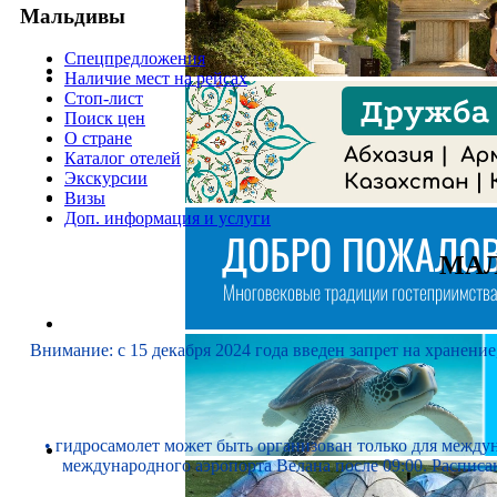
Мальдивы
Спецпредложения
Наличие мест на рейсах
Стоп-лист
Поиск цен
О стране
Каталог отелей
Экскурсии
Визы
Доп. информация и услуги
МАЛ
Внимание: с 15 декабря 2024 года введен запрет на хранени
• гидросамолет может быть организован только для межд
международного аэропорта Велана после 09:00. Расписа