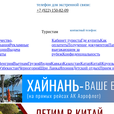
телефон для экстренной связи:
+7 (922) 150-82-09
контактный телефон:
Туристам
чество,
Кабинет туриста
Где купить
Как
вания
Рекламные
оплатить
Получение документов
Па
ации
Выдача
выезжающим за
аты
рубеж
Конфиденциальность
Венгрия
Вьетнам
Грузия
Индия
Кавказ
Казахстан
Катар
Китай
Круизы
Узбекистан
Черногория
Шри Ланка
Япония
Детский отдых
Прием н