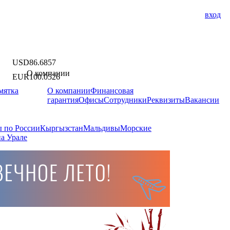
вход
USD
86.6857
О компании
EUR
100.0526
мятка
О компании
Финансовая
гарантия
Офисы
Сотрудники
Реквизиты
Вакансии
 по России
Кыргызстан
Мальдивы
Морские
а Урале