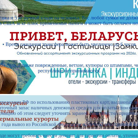
агажа и 5 кг ручной клади на человека. Вес любой сумки не дол
ов США за кг плюс применимые налоги и может быть оплачен не
• Время ожидания трансфера может быть увеличено до 6 часов
9 года, а также поврежденные, ветхие, купюры со штампами, ч
республики не принимаются.
а пределами РФ по использованию пластиковых карт, выданных 
таточный запас наличных денежных средств для оплаты своих ра
мацию об этом следует уточнять заранее. Повсеместно приним
2 года вывоз из Российской Федерации наличной иностранной в
зде могут требовать внести депозит для гарантии оплаты, уточн