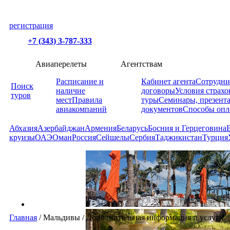
регистрация
+7 (343) 3-787-333
Авиаперелеты
Агентствам
Расписание и
Кабинет агента
Сотрудни
Поиск
наличие
договоры
Условия страхо
туров
мест
Правила
туры
Семинары, презент
авиакомпаний
документов
Способы опл
Абхазия
Азербайджан
Армения
Беларусь
Босния и Герцеговина
круизы
ОАЭ
Оман
Россия
Сейшелы
Сербия
Таджикистан
Турция
Главная
/
Мальдивы
/
Дополнительная информация и услуги