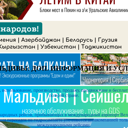
ЬДИВЫ: ДОП. ИНФОРМАЦИЯ И УС
е, использование, производство, продажу, продвижение и беспл
по всей стране.
ународных рейсов, прибывающих в международный аэропорт Вела
ния пересадок на гидросамолете уточняются авиакомпанией тольк
международными рейсами.