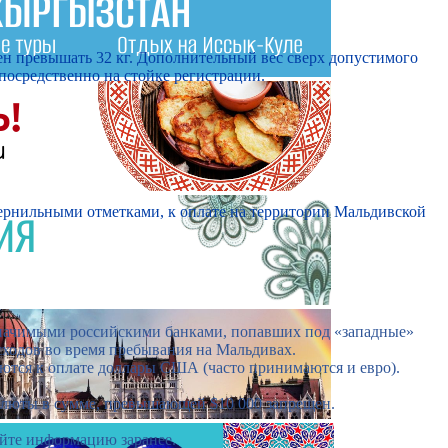
жен превышать 32 кг. Дополнительный вес сверх допустимого
посредственно на стойке регистрации.
ернильными отметками, к оплате на территории Мальдивской
значимыми российскими банками, попавших под «западные»
сходов во время пребывания на Мальдивах.
аются к оплате доллары США (часто принимаются и евро).
алюты в сумме, превышающей $10 000 запрещен.
яйте информацию заранее.