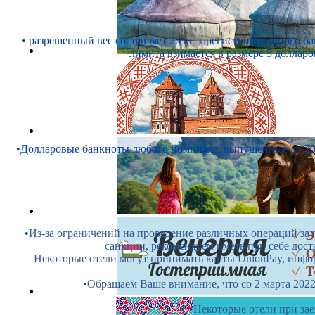
• разрешенный вес составляет 20 кг зарегистрированного б
лимита взимается в размере 5 доллар
•Долларовые банкноты любого номинала, выпущенные до 200
•
Из-за ограничений на проведение различных операций з
санкции, рекомендуем иметь при себе дос
Некоторые отели могут принимать карты UnionPay, инфор
•
Обращаем Ваше внимание, что со 2 марта 202
•
Некоторые отели при зае