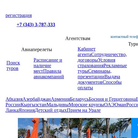
регистрация
+7 (343) 3-787-333
контактный телеф
Агентствам
Тур
Кабинет
Авиаперелеты
агента
Сотрудничество,
Расписание и
договоры
Условия
Поиск
наличие
страхования
Рекламные
туров
мест
Правила
туры
Семинары,
авиакомпаний
презентации
Выдача
документов
Способы
оплаты
Абхазия
Азербайджан
Армения
Беларусь
Босния и Герцеговина
России
Кыргызстан
Мальдивы
Морские круизы
ОАЭ
Оман
Росс
Ланка
Япония
Детский отдых
Прием на Урале