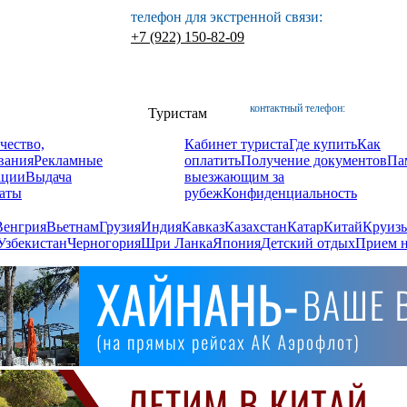
телефон для экстренной связи:
+7 (922) 150-82-09
контактный телефон:
Туристам
чество,
Кабинет туриста
Где купить
Как
вания
Рекламные
оплатить
Получение документов
Па
ации
Выдача
выезжающим за
аты
рубеж
Конфиденциальность
Венгрия
Вьетнам
Грузия
Индия
Кавказ
Казахстан
Катар
Китай
Круизы
Узбекистан
Черногория
Шри Ланка
Япония
Детский отдых
Прием н