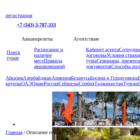
регистрация
+7 (343) 3-787-333
Авиаперелеты
Агентствам
Расписание и
Кабинет агента
Сотрудни
Поиск
наличие
договоры
Условия страхо
туров
мест
Правила
туры
Семинары, презент
авиакомпаний
документов
Способы опл
Абхазия
Азербайджан
Армения
Беларусь
Босния и Герцеговина
круизы
ОАЭ
Оман
Россия
Сейшелы
Сербия
Таджикистан
Турция
Главная
/
Описание отеля