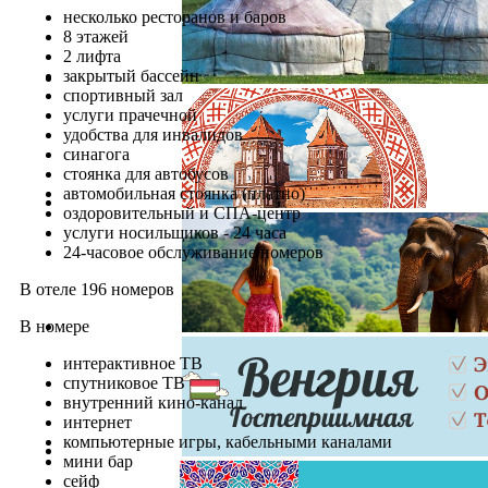
несколько ресторанов и баров
8 этажей
2 лифта
закрытый бассейн
спортивный зал
услуги прачечной
удобства для инвалидов
синагога
стоянка для автобусов
автомобильная стоянка (платно)
оздоровительный и СПА-центр
услуги носильщиков - 24 часа
24-часовое обслуживание номеров
В отеле 196 номеров
В номере
интерактивное ТВ
спутниковое ТВ
внутренний кино-канал
интернет
компьютерные игры, кабельными каналами
мини бар
сейф