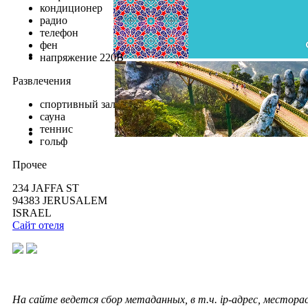
кондиционер
радио
телефон
фен
напряжение 220В
Развлечения
спортивный зал
сауна
теннис
гольф
Прочее
234 JAFFA ST
94383 JERUSALEM
ISRAEL
Сайт отеля
На сайте ведется сбор метаданных, в т.ч. ip-адрес, местор