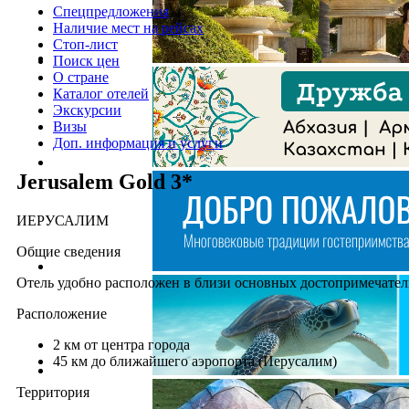
Спецпредложения
Наличие мест на рейсах
Стоп-лист
Поиск цен
О стране
Каталог отелей
Экскурсии
Визы
Доп. информация и услуги
Jerusalem Gold 3*
ИЕРУСАЛИМ
Общие сведения
Отель удобно расположен в близи основных достопримечател
Расположение
2 км от центра города
45 км до ближайшего аэропорта (Иерусалим)
Территория