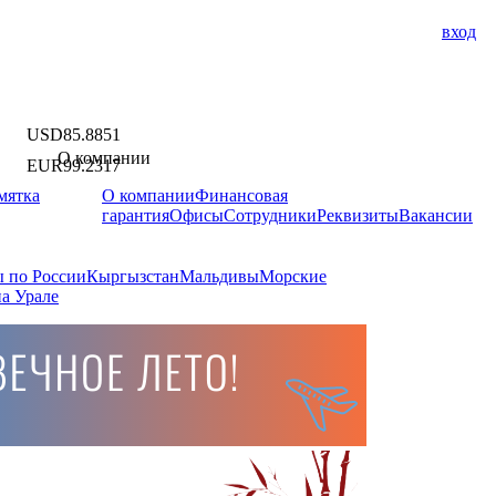
вход
USD
85.8851
О компании
EUR
99.2317
мятка
О компании
Финансовая
гарантия
Офисы
Сотрудники
Реквизиты
Вакансии
 по России
Кыргызстан
Мальдивы
Морские
а Урале