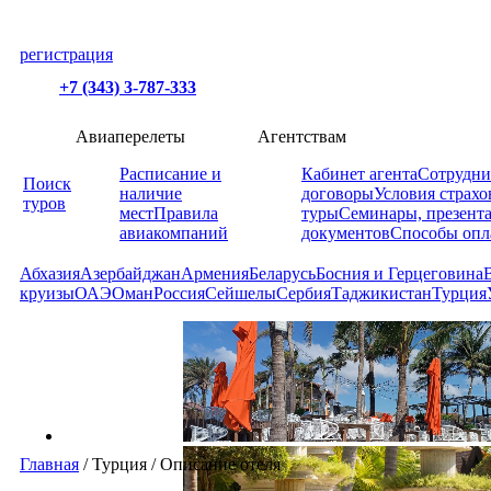
регистрация
+7 (343) 3-787-333
Авиаперелеты
Агентствам
Расписание и
Кабинет агента
Сотрудни
Поиск
наличие
договоры
Условия страхо
туров
мест
Правила
туры
Семинары, презент
авиакомпаний
документов
Способы опл
Абхазия
Азербайджан
Армения
Беларусь
Босния и Герцеговина
круизы
ОАЭ
Оман
Россия
Сейшелы
Сербия
Таджикистан
Турция
Главная
/
Турция
/
Описание отеля