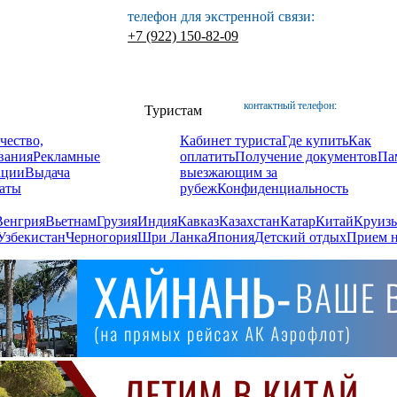
телефон для экстренной связи:
+7 (922) 150-82-09
контактный телефон:
Туристам
чество,
Кабинет туриста
Где купить
Как
вания
Рекламные
оплатить
Получение документов
Па
ации
Выдача
выезжающим за
аты
рубеж
Конфиденциальность
Венгрия
Вьетнам
Грузия
Индия
Кавказ
Казахстан
Катар
Китай
Круизы
Узбекистан
Черногория
Шри Ланка
Япония
Детский отдых
Прием н