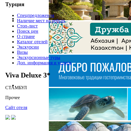
Турция
Спецпредложения
Наличие мест на рейсах
Стоп-лист
Поиск цен
О стране
Каталог отелей
Экскурсии
Визы
Экскурсионные туры
Доп. информация и услуги
Viva Deluxe 3*
СТАМБУЛ
Прочее
Сайт отеля