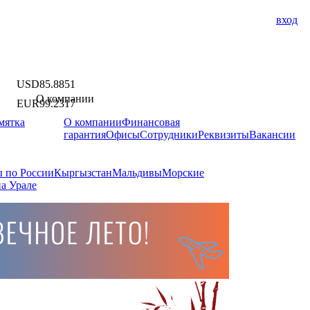
вход
USD
85.8851
О компании
EUR
99.2317
мятка
О компании
Финансовая
гарантия
Офисы
Сотрудники
Реквизиты
Вакансии
 по России
Кыргызстан
Мальдивы
Морские
а Урале