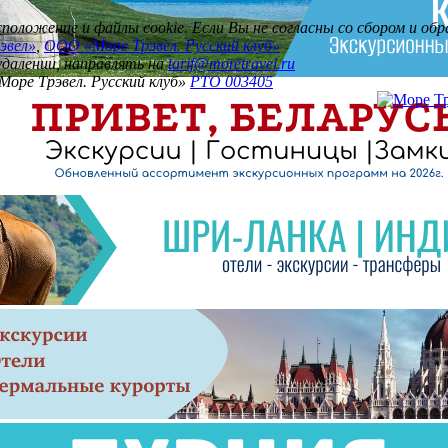
асположение и файлы cookie. Если Вы не согласны со сбором и о
эвел»
,
ООО «Море Трэвел. Русский клуб»
 удалении, направлять на
tarif@moretravel.ru
Море Трэвел. Русский клуб»
РТО 003405