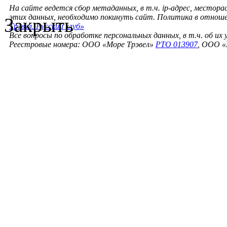
На сайте ведется сбор метаданных, в т.ч. ip-адрес, местора
этих данных, необходимо покинуть сайт. Политика в отнош
Закрыть
Трэвел. Русский клуб»
Все вопросы по обработке персональных данных, в т.ч. об их
Реестровые номера: ООО «Море Трэвел»
РТО 013907
, ООО «