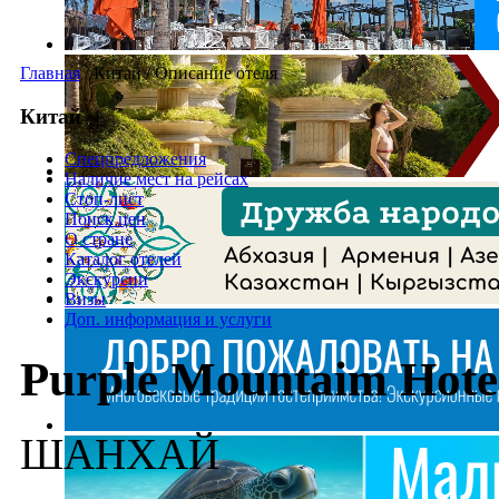
Главная
/
Китай
/
Описание отеля
Китай
Спецпредложения
Наличие мест на рейсах
Стоп-лист
Поиск цен
О стране
Каталог отелей
Экскурсии
Визы
Доп. информация и услуги
Purple Mountaim Hote
ШАНХАЙ