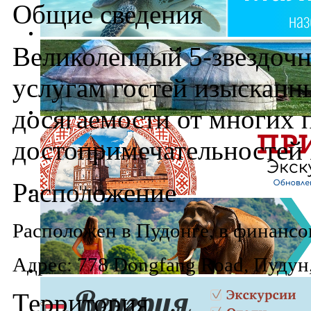
Общие сведения
Великолепный 5-звездочн
услугам гостей изысканн
досягаемости от многих
достопримечательностей
Расположение
Расположен в Пудонге, в финансо
Адрес: 778 Dongfang Road, Пудун
Территория