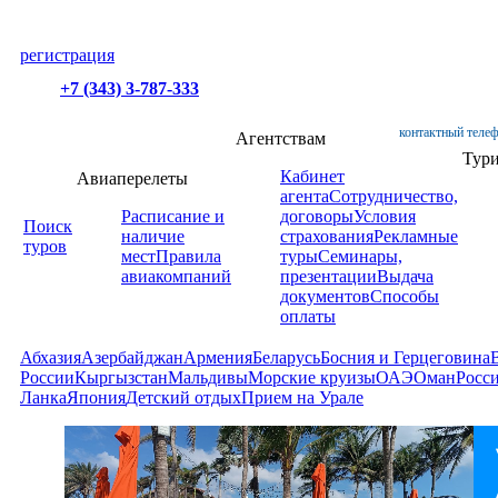
регистрация
+7 (343) 3-787-333
контактный телеф
Агентствам
Тур
Кабинет
Авиаперелеты
агента
Сотрудничество,
Расписание и
договоры
Условия
Поиск
наличие
страхования
Рекламные
туров
мест
Правила
туры
Семинары,
авиакомпаний
презентации
Выдача
документов
Способы
оплаты
Абхазия
Азербайджан
Армения
Беларусь
Босния и Герцеговина
России
Кыргызстан
Мальдивы
Морские круизы
ОАЭ
Оман
Росс
Ланка
Япония
Детский отдых
Прием на Урале