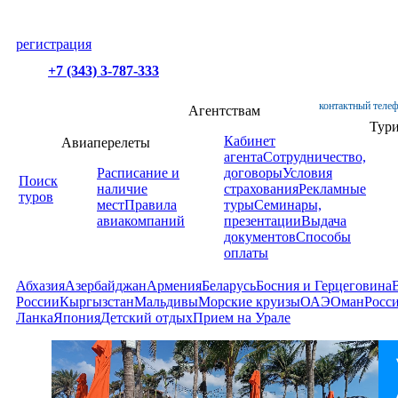
регистрация
+7 (343) 3-787-333
контактный телеф
Агентствам
Тур
Кабинет
Авиаперелеты
агента
Сотрудничество,
Расписание и
договоры
Условия
Поиск
наличие
страхования
Рекламные
туров
мест
Правила
туры
Семинары,
авиакомпаний
презентации
Выдача
документов
Способы
оплаты
Абхазия
Азербайджан
Армения
Беларусь
Босния и Герцеговина
России
Кыргызстан
Мальдивы
Морские круизы
ОАЭ
Оман
Росс
Ланка
Япония
Детский отдых
Прием на Урале