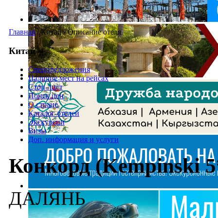
Главная
/
Китай
/
Описание отеля
Китай
Спецпредложения
Наличие мест на рейсах
Стоп-лист
Поиск цен
О стране
Каталог отелей
Экскурсии
Визы
Доп. информация и услуги
Конкорд (Kempinski 5
ДАЛЯНЬ