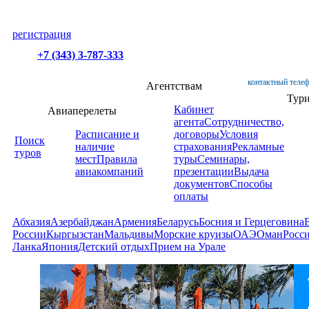
регистрация
+7 (343) 3-787-333
контактный телеф
Агентствам
Тур
Кабинет
Авиаперелеты
агента
Сотрудничество,
Расписание и
договоры
Условия
Поиск
наличие
страхования
Рекламные
туров
мест
Правила
туры
Семинары,
авиакомпаний
презентации
Выдача
документов
Способы
оплаты
Абхазия
Азербайджан
Армения
Беларусь
Босния и Герцеговина
России
Кыргызстан
Мальдивы
Морские круизы
ОАЭ
Оман
Росс
Ланка
Япония
Детский отдых
Прием на Урале