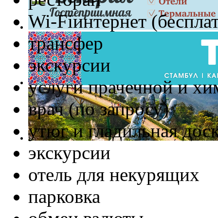
Wi-Fiинтернет (беспла
трансфер
экскурсии
услуги прачечной и хи
врач (по запросу)
утюг и гладильная доск
экскурсии
отель для некурящих
парковка