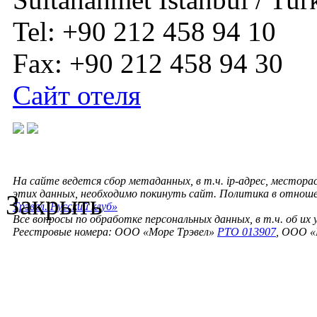
Tel: +90 212 458 94 10
Fax: +90 212 458 94 30
Сайт отеля
На сайте ведется сбор метаданных, в т.ч. ip-адрес, местора
этих данных, необходимо покинуть сайт. Политика в отнош
Закрыть
Трэвел. Русский клуб»
Все вопросы по обработке персональных данных, в т.ч. об их
Реестровые номера: ООО «Море Трэвел»
РТО 013907
, ООО «