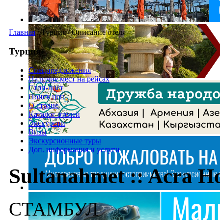
Главная
/
Турция
/
Описание отеля
Турция
Спецпредложения
Наличие мест на рейсах
Стоп-лист
Поиск цен
О стране
Каталог отелей
Экскурсии
Визы
Экскурсионные туры
Доп. информация и услуги
Sultanahmet :: Acra Ho
СТАМБУЛ