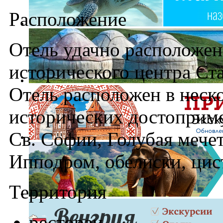
Расположение
Отель удачно расположен
исторического центра Ста
Отель расположен в неск
исторических достоприме
Св. Софии, Голубая мечет
Ипподром, обелиски, цис
Территория
ресторан