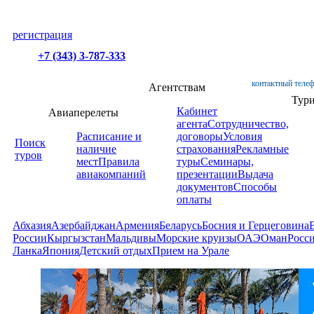
регистрация
+7 (343) 3-787-333
контактный телеф
Агентствам
Тур
Кабинет
Авиаперелеты
агента
Сотрудничество,
Расписание и
договоры
Условия
Поиск
наличие
страхования
Рекламные
туров
мест
Правила
туры
Семинары,
авиакомпаний
презентации
Выдача
документов
Способы
оплаты
Абхазия
Азербайджан
Армения
Беларусь
Босния и Герцеговина
России
Кыргызстан
Мальдивы
Морские круизы
ОАЭ
Оман
Росс
Ланка
Япония
Детский отдых
Прием на Урале