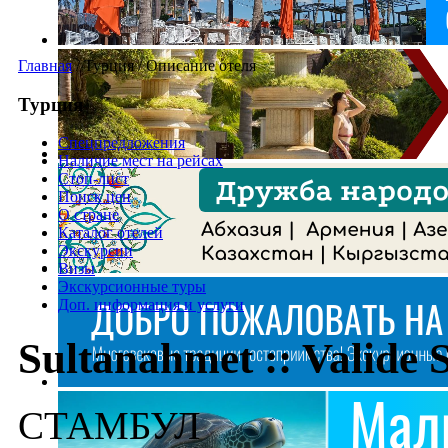
Главная
/
Турция
/
Описание отеля
Турция
Спецпредложения
Наличие мест на рейсах
Стоп-лист
Поиск цен
О стране
Каталог отелей
Экскурсии
Визы
Экскурсионные туры
Доп. информация и услуги
Sultanahmet :: Valide 
СТАМБУЛ