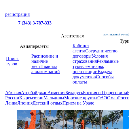
регистрация
+7 (343) 3-787-333
контактный телеф
Агентствам
Тур
Кабинет
Авиаперелеты
агента
Сотрудничество,
Расписание и
договоры
Условия
Поиск
наличие
страхования
Рекламные
туров
мест
Правила
туры
Семинары,
авиакомпаний
презентации
Выдача
документов
Способы
оплаты
Абхазия
Азербайджан
Армения
Беларусь
Босния и Герцеговина
России
Кыргызстан
Мальдивы
Морские круизы
ОАЭ
Оман
Росс
Ланка
Япония
Детский отдых
Прием на Урале