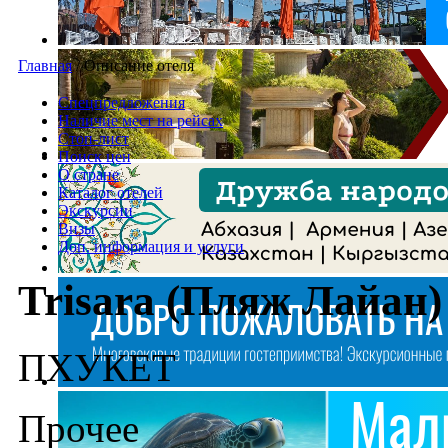
Главная
/
Описание отеля
Спецпредложения
Наличие мест на рейсах
Стоп-лист
Поиск цен
О стране
Каталог отелей
Экскурсии
Визы
Доп. информация и услуги
Trisara (Пляж Лайан)
ПХУКЕТ
Прочее