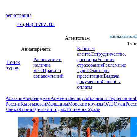
регистрация
+7 (343) 3-787-333
контактный телеф
Агентствам
Тур
Кабинет
Авиаперелеты
агента
Сотрудничество,
Расписание и
договоры
Условия
Поиск
наличие
страхования
Рекламные
туров
мест
Правила
туры
Семинары,
авиакомпаний
презентации
Выдача
документов
Способы
оплаты
Абхазия
Азербайджан
Армения
Беларусь
Босния и Герцеговина
России
Кыргызстан
Мальдивы
Морские круизы
ОАЭ
Оман
Росс
Ланка
Япония
Детский отдых
Прием на Урале