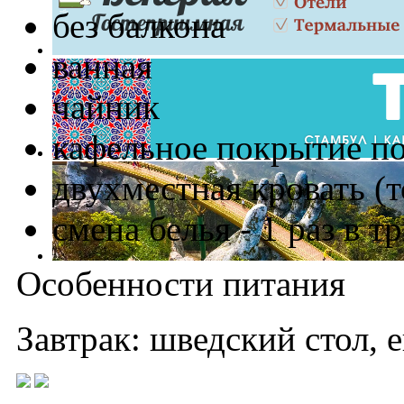
без балкона
ванная
чайник
кафельное покрытие п
двухместная кровать (т
смена белья - 1 раз в т
Особенности питания
Завтрак: шведский стол, 