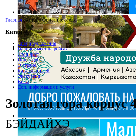
Главная
/
Китай
/
Описание отеля
Китай
Спецпредложения
Наличие мест на рейсах
Стоп-лист
Поиск цен
О стране
Каталог отелей
Экскурсии
Визы
Доп. информация и услуги
Золотая гора корпус 4
БЭЙДАЙХЭ