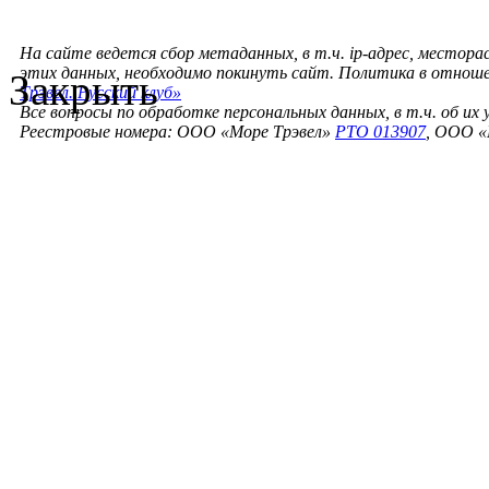
На сайте ведется сбор метаданных, в т.ч. ip-адрес, местора
этих данных, необходимо покинуть сайт. Политика в отнош
Закрыть
Трэвел. Русский клуб»
Все вопросы по обработке персональных данных, в т.ч. об их
Реестровые номера: ООО «Море Трэвел»
РТО 013907
, ООО «