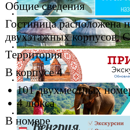
Общие сведения
Гостиница расположена на
двухэтажных корпусов. С
Территория
В корпусе 4
101 двухместных номе
4 люкса
В номере