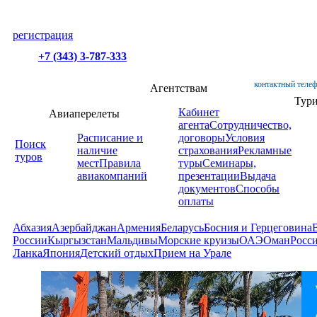
регистрация
+7 (343) 3-787-333
контактный телеф
Агентствам
Тур
Кабинет
Авиаперелеты
агента
Сотрудничество,
Расписание и
договоры
Условия
Поиск
наличие
страхования
Рекламные
туров
мест
Правила
туры
Семинары,
авиакомпаний
презентации
Выдача
документов
Способы
оплаты
Абхазия
Азербайджан
Армения
Беларусь
Босния и Герцеговина
России
Кыргызстан
Мальдивы
Морские круизы
ОАЭ
Оман
Росс
Ланка
Япония
Детский отдых
Прием на Урале