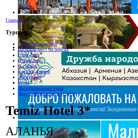
Главная
/
Турция
/
Описание отеля
Турция
Спецпредложения
Наличие мест на рейсах
Стоп-лист
Поиск цен
О стране
Каталог отелей
Экскурсии
Визы
Экскурсионные туры
Доп. информация и услуги
Temiz Hotel 3*
АЛАНЬЯ