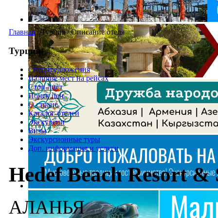
Главная
/
Турция
/
Описание отеля
Турция
Спецпредложения
Наличие мест на рейсах
Стоп-лист
Поиск цен
О стране
Каталог отелей
Экскурсии
Визы
Экскурсионные туры
Доп. информация и услуги
Hedef Beach Resort &
АЛАНЬЯ