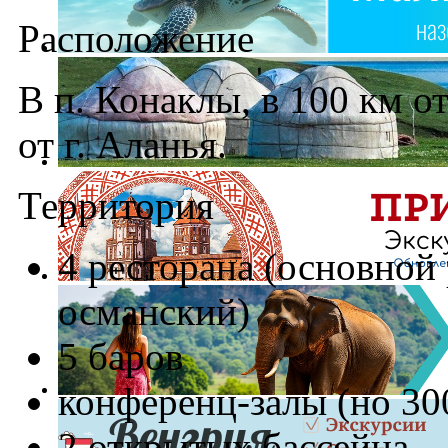
Расположение
В п. Конаклы, в 100 км от
от г. Аланья.
Территория
4 ресторана (основной
османский)
5 баров
конференц-залы (но 300
2 открытых бассейна