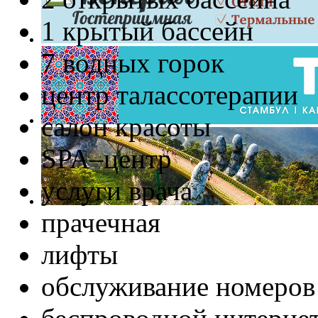
1 крытый бассейн
7 водных горок
центр талассотерапии
салон красоты
SPA–центр
услуги врача
прачечная
лифты
обслуживание номеров