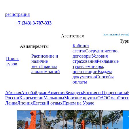
регистрация
+7 (343) 3-787-333
контактный телеф
Агентствам
Тур
Кабинет
Авиаперелеты
агента
Сотрудничество,
Расписание и
договоры
Условия
Поиск
наличие
страхования
Рекламные
туров
мест
Правила
туры
Семинары,
авиакомпаний
презентации
Выдача
документов
Способы
оплаты
Абхазия
Азербайджан
Армения
Беларусь
Босния и Герцеговина
России
Кыргызстан
Мальдивы
Морские круизы
ОАЭ
Оман
Росс
Ланка
Япония
Детский отдых
Прием на Урале