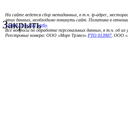
На сайте ведется сбор метаданных, в т.ч. ip-адрес, местора
этих данных, необходимо покинуть сайт. Политика в отнош
Закрыть
Трэвел. Русский клуб»
Все вопросы по обработке персональных данных, в т.ч. об их
Реестровые номера: ООО «Море Трэвел»
РТО 013907
, ООО «