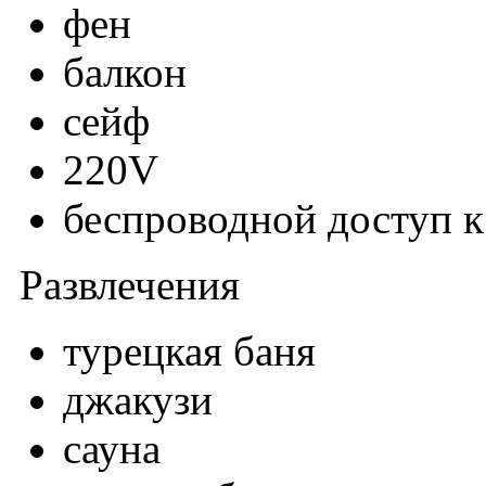
фен
балкон
сейф
220V
беспроводной доступ к
Развлечения
турецкая баня
джакузи
сауна