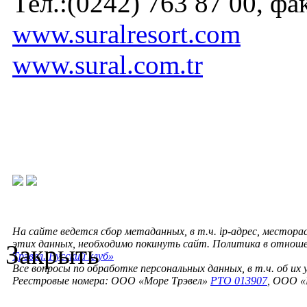
Тел.:(0242) 763 87 00, фак
www.suralresort.com
www.sural.com.tr
На сайте ведется сбор метаданных, в т.ч. ip-адрес, местора
этих данных, необходимо покинуть сайт. Политика в отнош
Закрыть
Трэвел. Русский клуб»
Все вопросы по обработке персональных данных, в т.ч. об их
Реестровые номера: ООО «Море Трэвел»
РТО 013907
, ООО «