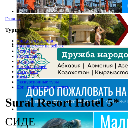
Главная
/
Турция
/
Описание отеля
Турция
Спецпредложения
Наличие мест на рейсах
Стоп-лист
Поиск цен
О стране
Каталог отелей
Экскурсии
Визы
Экскурсионные туры
Доп. информация и услуги
Sural Resort Hotel 5*
СИДЕ