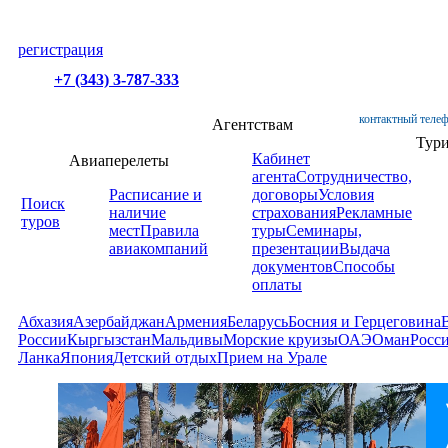
регистрация
+7 (343) 3-787-333
контактный телеф
Агентствам
Тур
Кабинет
Авиаперелеты
агента
Сотрудничество,
Расписание и
договоры
Условия
Поиск
наличие
страхования
Рекламные
туров
мест
Правила
туры
Семинары,
авиакомпаний
презентации
Выдача
документов
Способы
оплаты
Абхазия
Азербайджан
Армения
Беларусь
Босния и Герцеговина
России
Кыргызстан
Мальдивы
Морские круизы
ОАЭ
Оман
Росс
Ланка
Япония
Детский отдых
Прием на Урале