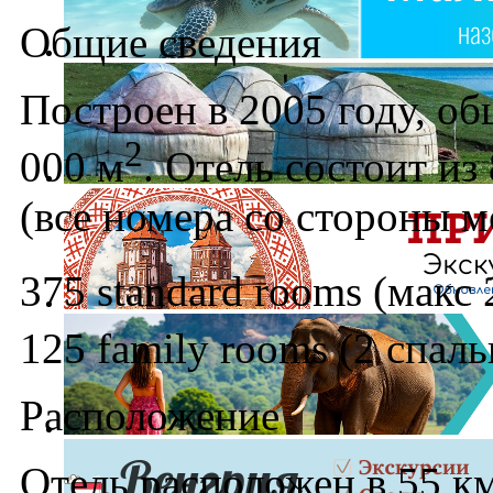
Общие сведения
Построен в 2005 году, об
2
000 м
. Отель состоит и
(все номерa со стороны м
375 standard rooms (макс 
125 family rooms (2 спаль
Расположение
Отель расположен в 55 км