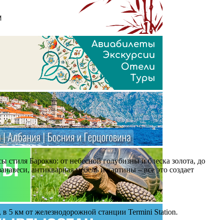
 стиля Барокко: от небесной голубизны и блеска золота, до
навеси, антикварная мебель и картины – все это создает
 в 5 км от железнодорожной станции Termini Station.