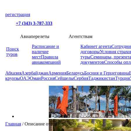
регистрация
+7 (343) 3-787-333
Авиаперелеты
Агентствам
Расписание и
Кабинет агента
Сотрудни
Поиск
наличие
договоры
Условия страхо
туров
мест
Правила
туры
Семинары, презент
авиакомпаний
документов
Способы опл
Абхазия
Азербайджан
Армения
Беларусь
Босния и Герцеговина
круизы
ОАЭ
Оман
Россия
Сейшелы
Сербия
Таджикистан
Турция
Главная
/
Описание отеля