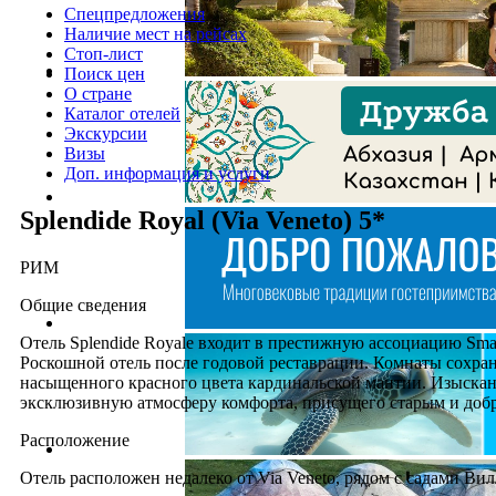
Спецпредложения
Наличие мест на рейсах
Стоп-лист
Поиск цен
О стране
Каталог отелей
Экскурсии
Визы
Доп. информация и услуги
Splendide Royal (Via Veneto) 5*
РИМ
Общие сведения
Отель Splendide Royale входит в престижную ассоциацию Small 
Роскошной отель после годовой реставрации. Комнаты сохрани
насыщенного красного цвета кардинальской мантии. Изысканн
эксклюзивную атмосферу комфорта, присущего старым и доб
Расположение
Отель расположен недалеко от Via Veneto, рядом с садами Вилл