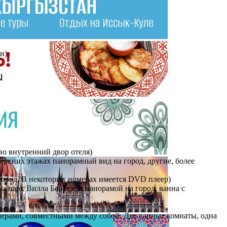
н)
во внутренний двор отеля)
 верхних этажах панорамный вид на город, другие, более
а город. В некоторых номерах имеется DVD плеер)
на парк Вилла Боргезе и панорамой на город, ванна с
номерами, совместными между собой. Две ванные комнаты, одна