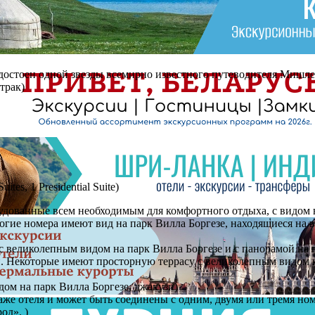
 Удостоен одной звезды всемирно известного путеводителя Мишле
трак)
ites, 1 Presidential Suite)
орудованные всем необходимым для комфортного отдыха, с видом 
 многие номера имеют вид на парк Вилла Боргезе, находящиеся на
су с великолепным видом на парк Вилла Боргезе и с панорамой н
ами. Некоторые имеют просторную террасу с великолепным видом 
видом на парк Вилла Боргезе, джакузи)
м этаже отеля и может быть соединены с одним, двумя или тремя 
од». )