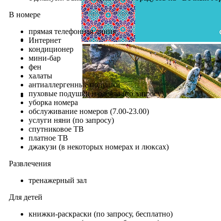
В номере
прямая телефонная линия
Интернет
кондиционер
мини-бар
фен
халаты
антиаллергенные подушки
пуховые подушки и одеяла (по запросу)
уборка номера
обслуживание номеров (7.00-23.00)
услуги няни (по запросу)
спутниковое ТВ
платное ТВ
джакузи (в некоторых номерах и люксах)
Развлечения
тренажерный зал
Для детей
книжки-раскраски (по запросу, бесплатно)