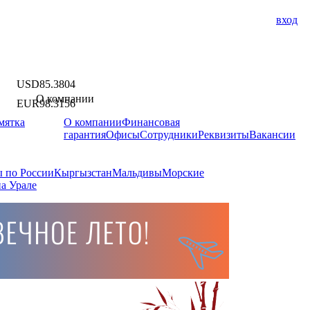
вход
USD
85.3804
О компании
EUR
98.3156
мятка
О компании
Финансовая
гарантия
Офисы
Сотрудники
Реквизиты
Вакансии
 по России
Кыргызстан
Мальдивы
Морские
а Урале