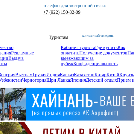
телефон для экстренной связи:
+7 (922) 150-82-09
контактный телефон:
Туристам
чество,
Кабинет туриста
Где купить
Как
вания
Рекламные
оплатить
Получение документов
Па
ации
Выдача
выезжающим за
аты
рубеж
Конфиденциальность
Венгрия
Вьетнам
Грузия
Индия
Кавказ
Казахстан
Катар
Китай
Круизы
Узбекистан
Черногория
Шри Ланка
Япония
Детский отдых
Прием н