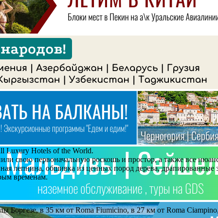
Luxury Hotels of the World.
ли свою первоначальную роскошь и простор, а также все нюансы
ая лепнина, обшивка из ценных пород дерева, драпированные за
рым временам.
ы Боргезе, в 35 км от Roma Fiumicino, в 27 км от Roma Ciampino,