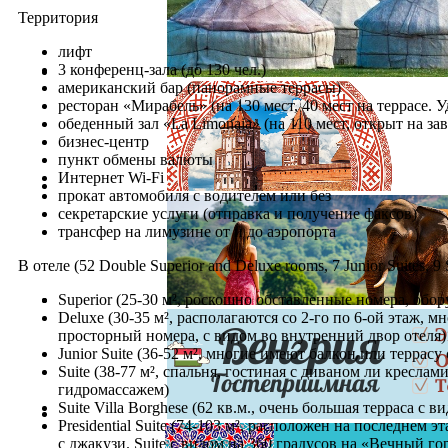
Территория
лифт
3 конференц-зала (до 130 чел.)
американский бар (панорамные террасы)
ресторан «Мирабель» (на 130 мест, 40 мест на террасе.
обеденный зал «La Limonaia» (на 110 мест, открыт на зав
бизнес-центр
пункт обмены валюты
Интернет Wi-Fi
прокат автомобиля с водителем или без
секретарские услуги (отправка и получение факсов)
трансфер на лимузине от и до аэропорта
В отеле (52 Double Superior and Deluxe rooms, 7 Junior Suites, 9 Su
Superior (25-30 м², роскошно обставленные номера, об
Deluxe (30-35 м², располагаются со 2-го по 6-ой этаж,
просторный номера, с видом во внутренний двор отеля)
Junior Suite (36-52 м², многие имеют балкон или терра
Suite (38-77 м², спальня, гостиная с диваном ли кресл
гидромассажем)
Suite Villa Borghese (62 кв.м., очень большая терраса с 
Presidential Suite (74-103 м², расположен на последне
с джакузи. Suite с видом на 360 градусов на «Вечный гор