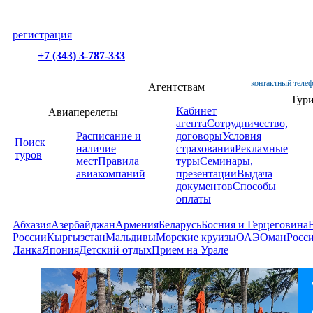
регистрация
+7 (343) 3-787-333
контактный телеф
Агентствам
Тур
Кабинет
Авиаперелеты
агента
Сотрудничество,
Расписание и
договоры
Условия
Поиск
наличие
страхования
Рекламные
туров
мест
Правила
туры
Семинары,
авиакомпаний
презентации
Выдача
документов
Способы
оплаты
Абхазия
Азербайджан
Армения
Беларусь
Босния и Герцеговина
России
Кыргызстан
Мальдивы
Морские круизы
ОАЭ
Оман
Росс
Ланка
Япония
Детский отдых
Прием на Урале