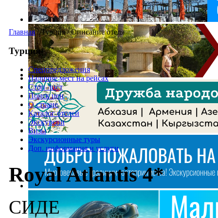
Главная
/
Турция
/
Описание отеля
Турция
Спецпредложения
Наличие мест на рейсах
Стоп-лист
Поиск цен
О стране
Каталог отелей
Экскурсии
Визы
Экскурсионные туры
Доп. информация и услуги
Royal Atlantis 4*
СИДЕ