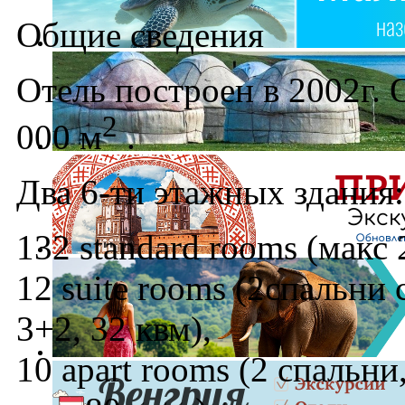
Общие сведения
Отель построен в 2002г.
2
000 м
.
Два 6-ти этажных здания:
132 standard rooms (макс 
12 suite rooms (2спальни
3+2, 32 квм),
10 apart rooms (2 спальни