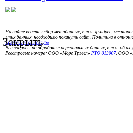
На сайте ведется сбор метаданных, в т.ч. ip-адрес, местора
этих данных, необходимо покинуть сайт. Политика в отнош
Закрыть
Трэвел. Русский клуб»
Все вопросы по обработке персональных данных, в т.ч. об их
Реестровые номера: ООО «Море Трэвел»
РТО 013907
, ООО «