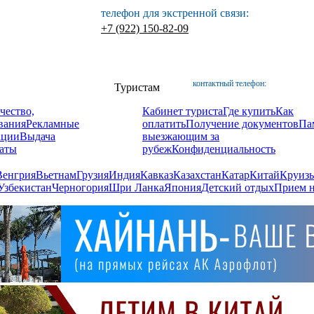
телефон для экстренной связи:
+7 (922) 150-82-09
контактный телефон:
Туристам
чество,
Кабинет туриста
Где купить
Как
вания
Рекламные
оплатить
Получение документов
Па
ации
Выдача
выезжающим за
аты
рубеж
Конфиденциальность
Венгрия
Вьетнам
Грузия
Индия
Кавказ
Казахстан
Катар
Китай
Круизы
Узбекистан
Черногория
Шри Ланка
Япония
Детский отдых
Прием н