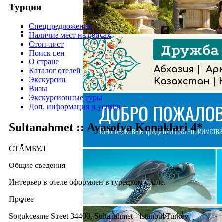
Турция
Спецпредложения
Наличие мест на рейсах
Стоп-лист
Поиск цен
О стране
Каталог отелей
Экскурсии
Визы
Экскурсионные туры
Доп. информация и услуги
Sultanahmet :: Ayasofya Konaklari 4*
СТАМБУЛ
Общие сведения
Интерьер в отеле оформлен в турецком стиле.
Прочее
Sogukcesme Street 34400, Sultanahmet - Istanbul/Turkey