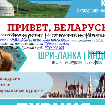
асположение и файлы cookie. Если Вы не согласны со сбором и о
эвел»
,
ООО «Море Трэвел. Русский клуб»
 удалении, направлять на
tarif@moretravel.ru
Море Трэвел. Русский клуб»
РТО 003405