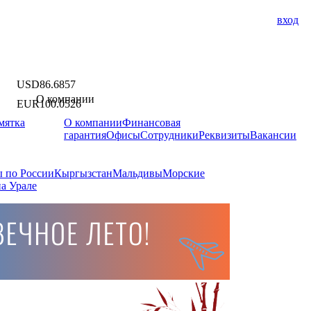
вход
USD
86.6857
О компании
EUR
100.0526
мятка
О компании
Финансовая
гарантия
Офисы
Сотрудники
Реквизиты
Вакансии
 по России
Кыргызстан
Мальдивы
Морские
а Урале