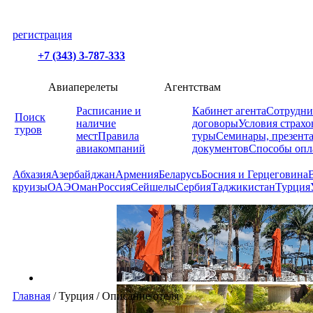
регистрация
+7 (343) 3-787-333
Авиаперелеты
Агентствам
Расписание и
Кабинет агента
Сотрудни
Поиск
наличие
договоры
Условия страхо
туров
мест
Правила
туры
Семинары, презент
авиакомпаний
документов
Способы опл
Абхазия
Азербайджан
Армения
Беларусь
Босния и Герцеговина
круизы
ОАЭ
Оман
Россия
Сейшелы
Сербия
Таджикистан
Турция
Главная
/
Турция
/
Описание отеля