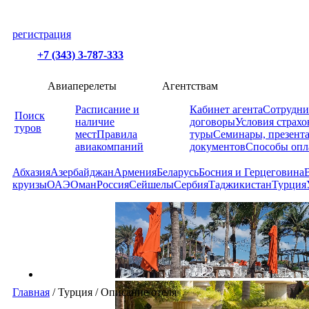
регистрация
+7 (343) 3-787-333
Авиаперелеты
Агентствам
Расписание и
Кабинет агента
Сотрудни
Поиск
наличие
договоры
Условия страхо
туров
мест
Правила
туры
Семинары, презент
авиакомпаний
документов
Способы опл
Абхазия
Азербайджан
Армения
Беларусь
Босния и Герцеговина
круизы
ОАЭ
Оман
Россия
Сейшелы
Сербия
Таджикистан
Турция
Главная
/
Турция
/
Описание отеля