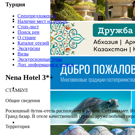
Турция
Спецпредложения
Наличие мест на рейсах
Стоп-лист
Поиск цен
О стране
Каталог отелей
Экскурсии
Визы
Экскурсионные туры
Доп. информация и услуги
Nena Hotel 3*+
СТАМБУЛ
Общие сведения
Роскошный бутик-отель расположен в районе Султанахмет. Ис
Гранд базар. В отеле качественный сервис, дружелюбный пер
Территория