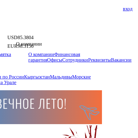
вход
USD
85.3804
О компании
EUR
98.3156
мятка
О компании
Финансовая
гарантия
Офисы
Сотрудники
Реквизиты
Вакансии
 по России
Кыргызстан
Мальдивы
Морские
а Урале