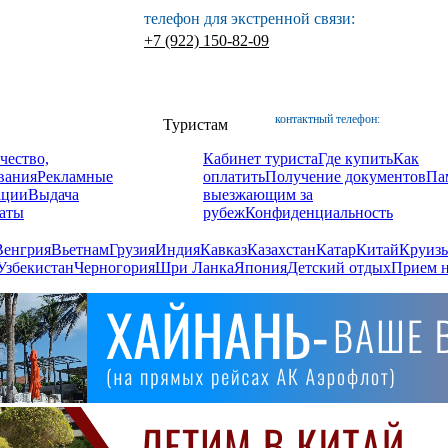
телефон для экстренной связи:
+7 (922) 150-82-09
контактный телефон:
Туристам
чество,
Кабинет туриста
Где купить
Как
вания
Рекламные
оплатить
Получение документов
Па
ации
Выдача
выезжающим за
аты
рубеж
Конфиденциальность
Венгрия
Вьетнам
Грузия
Индия
Кавказ
Казахстан
Катар
Китай
Круизы
Узбекистан
Черногория
Шри Ланка
Япония
Детский отдых
Прием н