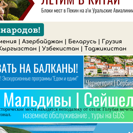
торические места находятся неподалеку от отеля: Голубая мечет
сонал.