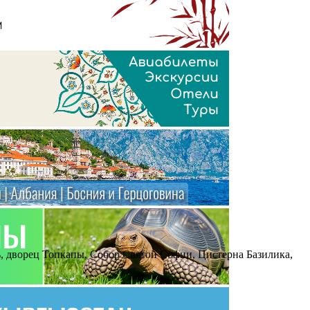
ь, дворец Топкапы, Собор Святой Софии, Цистерна Базилика,