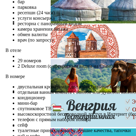
бар
парковка
ресепшн (24 часа)
услуги консьержа
ресторна с панорамным видом
камера хранения багажа
обмен валюты
врач (по запросу)
В отеле
29 номеров
2 Deluxe room (с прекрасным видом на Стамбул)
В номере
двуспальная кровать или две односпальные кровати
отдельная ванная комната с ванной или душевой кабин
кондиционер
мини-бар
спутниковое ТВ
высокоскоростной беспроводной доступ в Интернет (бе
телефон с прямым набором номера
сейф
туалетные принадлежности лучшие качества, тапочки
чай и кофе